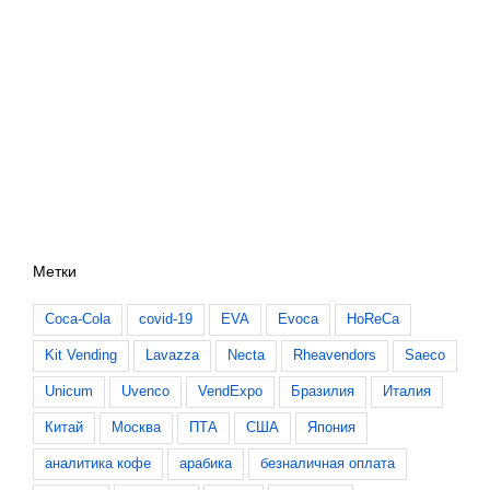
Метки
Coca-Cola
covid-19
EVA
Evoca
HoReCa
Kit Vending
Lavazza
Necta
Rheavendors
Saeco
Unicum
Uvenco
VendExpo
Бразилия
Италия
Китай
Москва
ПТА
США
Япония
аналитика кофе
арабика
безналичная оплата