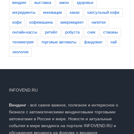
вендинг
выставка
закон
здоровье
ингредиенты
инновации
какао
капсульный кофе
кофе
кофемашина
микромаркет
напитки
онлайн-кассы
ритейл
робуста
снек
стаканы
телеметрия
торговые автоматы
фандомат
чай
экология
INFOVEND.RU
Вендинг
- всё самое важное, полезное и интересное о
бизнесе с автоматическими вендинговыми торговыми
автоматами в России и мире. Новости и актуальные
события в мире вендинга на портале INFOVEND.RU и
обсуждения вендинга на
форуме о вендинге