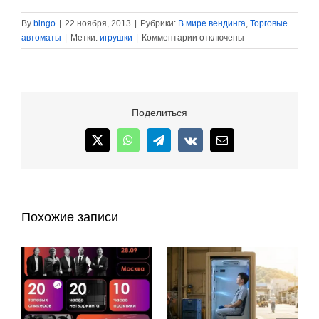
By
bingo
|
22 ноября, 2013
|
Рубрики:
В мире вендинга
,
Торговые
к
автоматы
|
Метки:
игрушки
|
Комментарии
отключены
записи
Торговые
автоматы
по
продаже
Поделиться
детских
игрушек
X
WhatsApp
Telegram
Vk
Email
Похожие записи