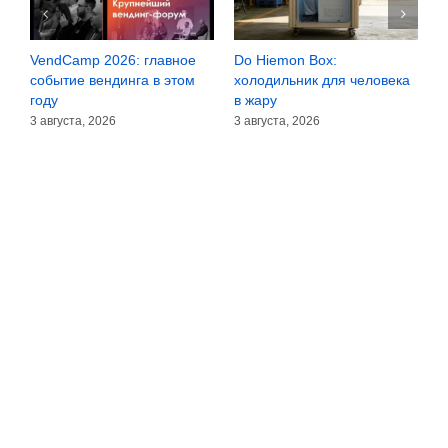
VendCamp 2026: главное
Do Hiemon Box:
С
за
событие вендинга в этом
холодильник для человека
з
году
в жару
3
3 августа, 2026
3 августа, 2026