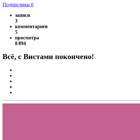
Подписчики
0
записи
3
комментариев
5
просмотра
8 894
Всё, с Вистами покончено!