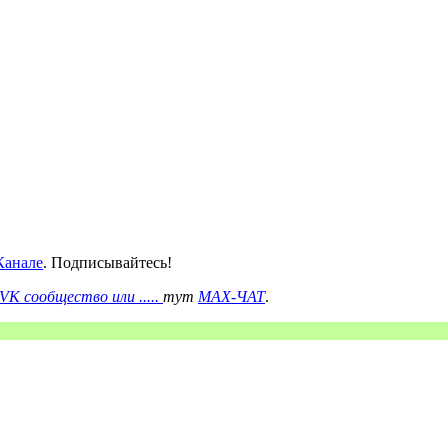
анале
. Подписывайтесь!
VK сообщество или .....
тут
MAX-ЧАТ
.