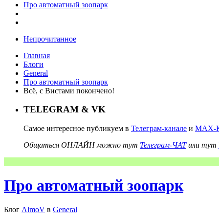
Про автоматный зоопарк
Непрочитанное
Главная
Блоги
General
Про автоматный зоопарк
Всё, с Вистами покончено!
TELEGRAM & VK
Самое интересное публикуем в
Телеграм-канале
и
MAX-К
Общаться ОНЛАЙН можно тут
Телеграм-ЧАТ
или тут
Про автоматный зоопарк
Блог
AlmoV
в
General