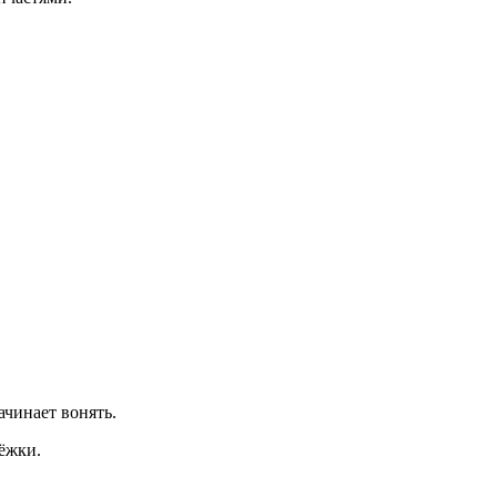
ачинает вонять.
тёжки.