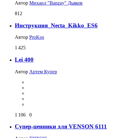
Автор
Михаил "Banzay" Дьяков
812
Инструкция_Necta_Kikko_ES6
Автор
ProKos
1 425
Lei 400
Автор
Артем Купер
1 106
0
Супер-ценники для VENSON 6111