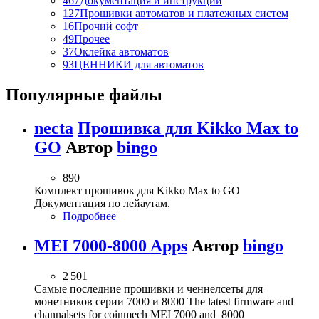
467
Документация и инструкции
127
Прошивки автоматов и платежных систем
16
Прочий софт
49
Прочее
37
Оклейка автоматов
93
ЦЕННИКИ для автоматов
Популярные файлы
necta
Прошивка для Kikko Max to
GO
Автор
bingo
890
Комплект прошивок для Kikko Max to GO
Документация по лейаутам.
Подробнее
MEI 7000-8000 Apps
Автор
bingo
2 501
Самые последние прошивки и ченнелсеты для
монетников серии 7000 и 8000 The latest firmware and
channalsets for coinmech MEI 7000 and 8000