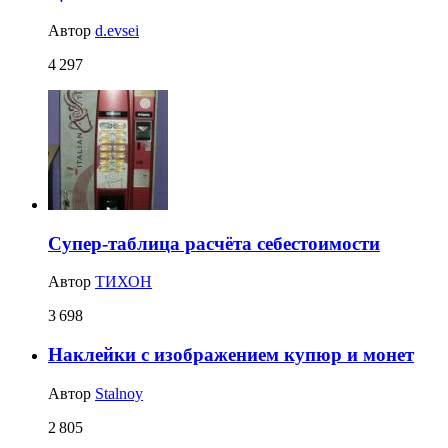
Автор
d.evsei
4 297
Супер-таблица расчёта себестоимости
Автор
ТИХОН
3 698
Наклейки с изображением купюр и монет
Автор
Stalnoy
2 805