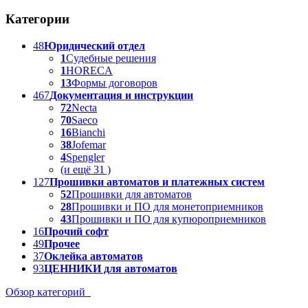
Категории
48
Юридический отдел
1
Судебные решения
1
HORECA
13
Формы договоров
467
Документация и инструкции
72
Necta
70
Saeco
16
Bianchi
38
Jofemar
4
Spengler
(и ещё 31 )
127
Прошивки автоматов и платежных систем
52
Прошивки для автоматов
28
Прошивки и ПО для монетоприемников
43
Прошивки и ПО для купюроприемников
16
Прочий софт
49
Прочее
37
Оклейка автоматов
93
ЦЕННИКИ для автоматов
Обзор категорий