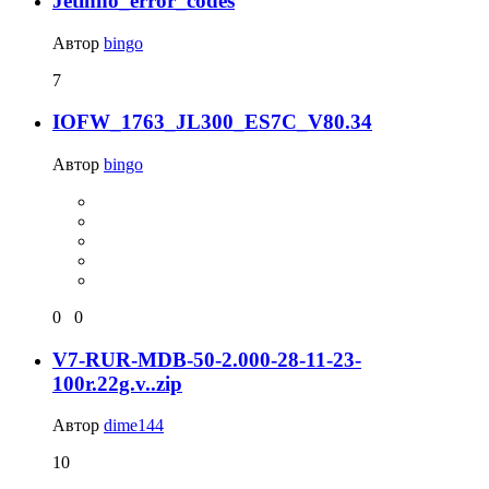
Jetinno_error_codes
Автор
bingo
7
IOFW_1763_JL300_ES7C_V80.34
Автор
bingo
0
0
V7-RUR-MDB-50-2.000-28-11-23-
100r.22g.v..zip
Автор
dime144
10