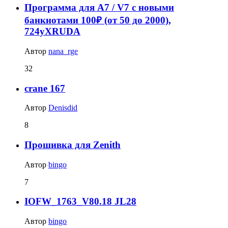
Программа для А7 / V7 с новыми
банкнотами 100₽ (от 50 до 2000),
724yXRUDA
Автор
nana_rge
32
crane 167
Автор
Denisdid
8
Прошивка для Zenith
Автор
bingo
7
IOFW_1763_V80.18 JL28
Автор
bingo