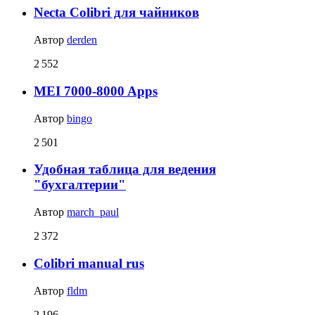
Necta Colibri для чайников
Автор
derden
2 552
MEI 7000-8000 Apps
Автор
bingo
2 501
Удобная таблица для ведения
"бухгалтерии"
Автор
march_paul
2 372
Colibri manual rus
Автор
fldm
2 196