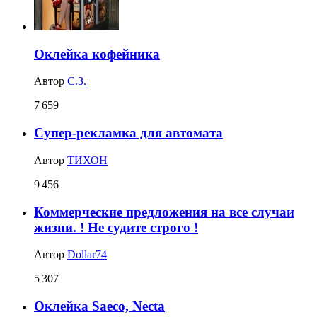
Оклейка кофейника
Автор
С.З.
7 659
Супер-рекламка для автомата
Автор
ТИХОН
9 456
Коммерческие предложения на все случаи
жизни. ! Не судите строго !
Автор
Dollar74
5 307
Оклейка Saeco, Necta