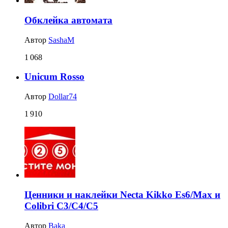
Обклейка автомата
Автор
SashaM
1 068
Unicum Rosso
Автор
Dollar74
1 910
Ценники и наклейки Necta Kikko Es6/Max и
Colibri C3/C4/C5
Автор
Baka