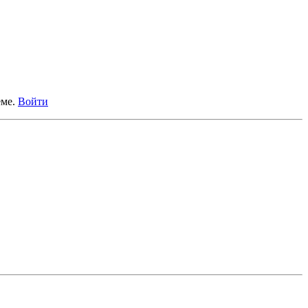
еме.
Войти