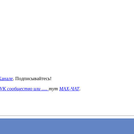
анале
. Подписывайтесь!
VK сообщество или .....
тут
MAX-ЧАТ
.