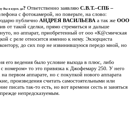
?
Ответственно заявляю
С.В.Т.–СПБ –
ну Вы в курсе, да
лефона с фотокамерой, но поверьте, на слово:
годарю публично
АНДРЕЯ ВАСИЛЬЕВА
а так же
ООО
в от такой сделки, прямо стремиться и дальше
януто, но аппарат, приобретенный от ооо «К@смичская
кой с реле относится именно к нему. Экзорциста
контору, до сих пор не извинившуюся передо мной, но
ия его ведения было условие выхода в плюс, либо
 с номером» то это привязка к Джофемару 250. У него
 на первом аппарате, но с покупкой нового аппарата
кие, произведения считать самостоятельными или
е писать так-то есть, но вот времени сесть и заняться
и прежде непредсказуемым.