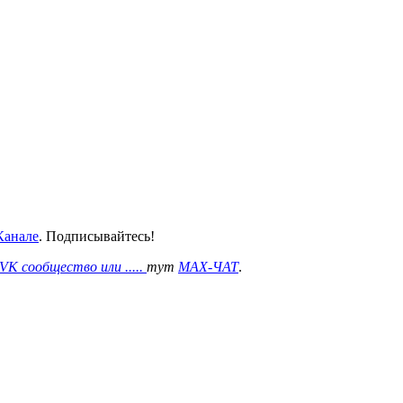
анале
. Подписывайтесь!
VK сообщество или .....
тут
MAX-ЧАТ
.