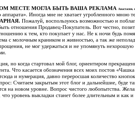
ТОМ МЕСТЕ МОГЛА БЫТЬ ВАША РЕКЛАМА
Анастасия, 
 аппарата». Иногда мне не хватает угробленного мною те
АРНАЯ.
Пожалуй, воспользуюсь возможностью и побла
ыть отношения Продавец-Покупатель. Вот честно, позити
ношению к тем, кто покупает у нас. Не к ночи будь пом
ема с молочным краником и живностью, а так же неполад
прощения, не мог удержаться и не упомянуть нехорошую 
ми.
ия, но когда стартовал мой блог, ориентиром прекращен
нта. Что касается обозначения всех моих постов «Чашка
Отсюда и нумерация, давно переросшая количество кнопок
рос: Считаем закрытым этот блог и дальнейшие, буде та
ся на новом уровне. Вопрос чистого любопытства. Желани
, что уровень выкладки станет более длительным и как 