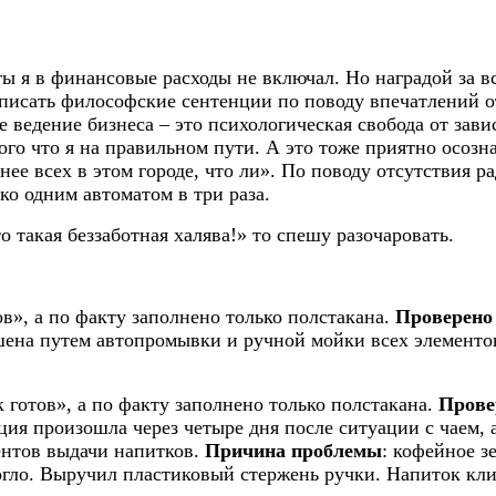
ты я в финансовые расходы не включал. Но наградой за в
списать философские сентенции по поводу впечатлений от
 ведение бизнеса – это психологическая свобода от зави
ого что я на правильном пути. А это тоже приятно осозна
ее всех в этом городе, что ли». По поводу отсутствия рад
ко одним автоматом в три раза.
о такая беззаботная халява!» то спешу разочаровать.
ов», а по факту заполнено только полстакана.
Проверено
шена путем автопромывки и ручной мойки всех элементо
к готов», а по факту заполнено только полстакана.
Прове
ция произошла через четыре дня после ситуации с чаем, 
ентов выдачи напитков.
Причина проблемы
: кофейное з
огло. Выручил пластиковый стержень ручки. Напиток кл