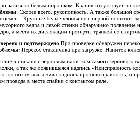
три загажено белым порошком. Краник отсутствует на п
облемы
: Скорее всего, рукопопкость. А также большой с
 цемент. Крупные белые хлопья не с первой попытки см
мусорного ведра и левой стенки обнаружено появление
дро, а места их дислокации протерты тряпкой со спирто
верено и подтверждено
При проверке обнаружен перекос
облемы
: Перекос стаканчика при загрузке. Напиток кли
ствие в стакане с зерновым напитком самого зернового 
молки, а так же появившаяся надпись «Неисправность ко
ло, но потом выскочила надпись про неисправность, и п
ом провода в месте спайки с контактом реле.