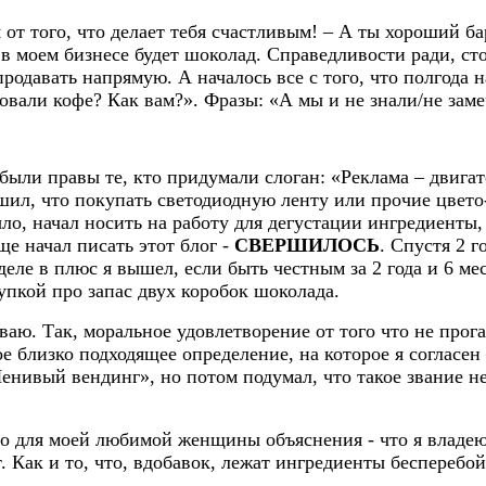
 от того, что делает тебя счастливым! – А ты хороший б
 моем бизнесе будет шоколад. Справедливости ради, стои
родавать напрямую. А началось все с того, что полгода н
вали кофе? Как вам?». Фразы: «А мы и не знали/не заме
 были правы те, кто придумали слоган: «Реклама – двига
ешил, что покупать светодиодную ленту или прочие цве
ло, начал носить на работу для дегустации ингредиенты,
бще начал писать этот блог -
СВЕРШИЛОСЬ
. Спустя 2 г
ле в плюс я вышел, если быть честным за 2 года и 6 мес
пкой про запас двух коробок шоколада.
ваю. Так, моральное удовлетворение от того что не прога
 близко подходящее определение, на которое я согласен 
енивый вендинг», но потом подумал, что такое звание н
но для моей любимой женщины объяснения - что я владею
. Как и то, что, вдобавок, лежат ингредиенты бесперебо