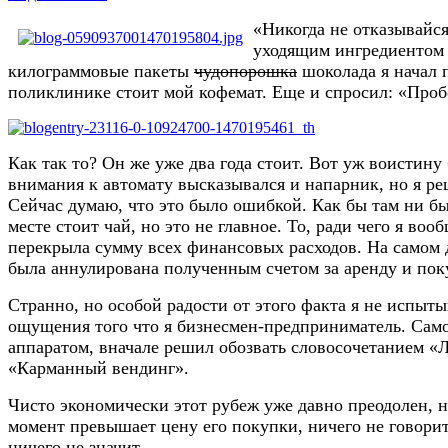
«Никогда не отказывайся
уходящим ингредиентом в
килограммовые пакеты
чудопорошка
шоколада я начал п
поликлинике стоит мой кофемат. Еще и спросил: «Пробо
Как так то? Он же уже два года стоит. Вот уж воистину
внимания к автомату высказывался и напарник, но я р
Сейчас думаю, что это было ошибкой. Как бы там ни бы
месте стоит чай, но это не главное. То, ради чего я воо
перекрыла сумму всех финансовых расходов. На самом де
была аннулирована полученным счетом за аренду и поку
Странно, но особой радости от этого факта я не испыты
ощущения того что я бизнесмен-предприниматель. Самое
аппаратом, вначале решил обозвать словосочетанием «Л
«Карманный вендинг».
Чисто экономически этот рубеж уже давно преодолен, 
момент превышает цену его покупки, ничего не говорит
ничего не значит.