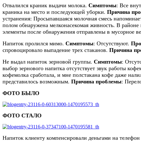
Отвалился краник выдачи молока.
Симптомы
: Все вну
краника на место и последующей уборки.
Причина пр
устранения: Просыпавшаяся молочная смесь напоминает
полом обнаружена мелконасекомая живность. В районе 
элементы после обнаружения отправлены в мусорное ве
Напиток пролился мимо.
Симптомы
: Отсутствуют.
Про
спровоцировало выпадение трех стаканов.
Причина пр
Не выдал напиток зерновой группы.
Симптомы
: Отсут
выбор зернового напитка отсутствует звук работы кофе
кофемолка сработала, и мне полстакана кофе даже нали
представилось возможным.
Причина проблемы
: Перел
ФОТО БЫЛО
ФОТО СТАЛО
Напиток клиенту компенсировали деньгами на телефон