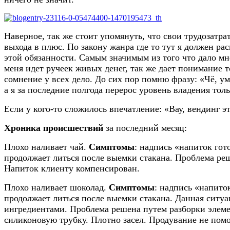
Наверное, так же стоит упомянуть, что свои трудозатра
выхода в плюс. По закону жанра где то тут я должен ра
этой обязанности. Самым значимым из того что дало мне
меня идет ручеек живых денег, так же дает понимание т
сомнение у всех дело. До сих пор помню фразу: «Чё, умн
а я за последние полгода перерос уровень владения толь
Если у кого-то сложилось впечатление: «Вау, вендинг эт
Хроника происшествий
за последний месяц:
Плохо наливает чай.
Симптомы
: надпись «напиток гот
продолжает литься после выемки стакана. Проблема ре
Напиток клиенту компенсирован.
Плохо наливает шоколад.
Симптомы
: надпись «напито
продолжает литься после выемки стакана. Данная ситуа
ингредиентами. Проблема решена путем разборки элем
силиконовую трубку. Плотно засел. Продувание не пом