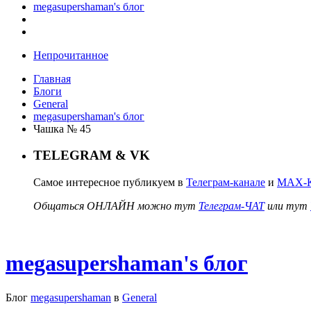
megasupershaman's блог
Непрочитанное
Главная
Блоги
General
megasupershaman's блог
Чашка № 45
TELEGRAM & VK
Самое интересное публикуем в
Телеграм-канале
и
MAX-К
Общаться ОНЛАЙН можно тут
Телеграм-ЧАТ
или тут
megasupershaman's блог
Блог
megasupershaman
в
General