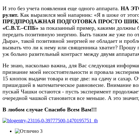
И это без учета появления еще одного аппарата.
НА Э
рулит.
Как выразился мой напарник: «Я в шоке от этого
ПРЕДПРОДАЖНАЯ ПОДГОТОВКА ПРОСТО ШИК
«С.В.Т.–СПБ»
за показанный пример, какими должны б
передать позитивную энергию. Быть таким же уже по от
Дыра», такой позитивной энергией не обладает и пробл
вызвать что ли к нему или священника хватит? Прошу 
уж больно разительный контраст между двумя аппарата
Не знаю, насколько важна, для Вас следующая информац
признание моей несостоятельности и провала экспериме
15 кнопок выдачи товара и еще две: на сдачу и сахар. 
пришедшей в математическое равновесие. Внимание воп
пускай Чашки остаются - пусть эксперимент продолжает
очередной чашкой становится все меньше. А это значит
В любом случае Спасибо Всем Вам!!!
3