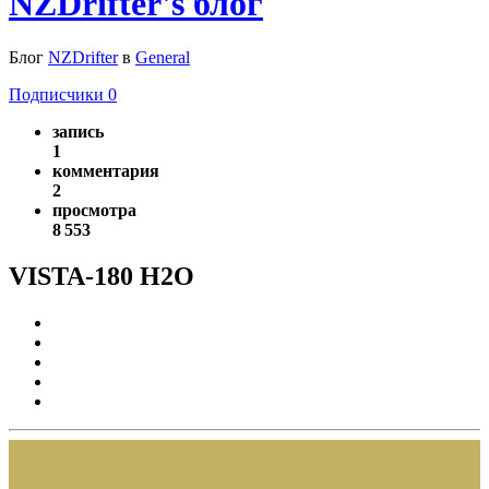
NZDrifter's блог
Блог
NZDrifter
в
General
Подписчики
0
запись
1
комментария
2
просмотра
8 553
VISTA-180 H2O