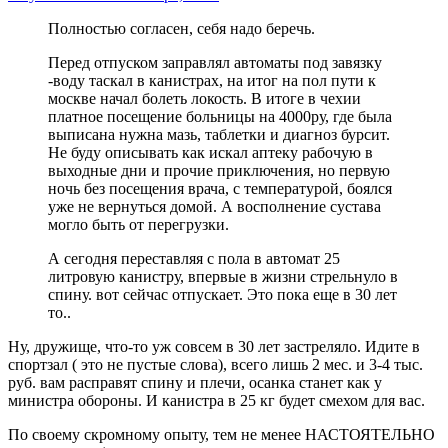
Полностью согласен, себя надо беречь.
Перед отпуском заправлял автоматы под завязку
-воду таскал в канистрах, на итог на пол пути к
москве начал болеть локость. В итоге в чехии
платное посещение больницы на 4000ру, где была
выписана нужна мазь, таблетки и диагноз бурсит.
Не буду описывать как искал аптеку рабочую в
выходные дни и прочие приключения, но первую
ночь без посещения врача, с температурой, боялся
уже не вернуться домой. А восполнение сустава
могло быть от перегрузки.
А сегодня переставляя с пола в автомат 25
литровую канистру, впервые в жизни стрельнуло в
спину. вот сейчас отпускает. Это пока еще в 30 лет
то..
Ну, дружище, что-то уж совсем в 30 лет застреляло. Идите в
спортзал ( это не пустые слова), всего лишь 2 мес. и 3-4 тыс.
руб. вам расправят спину и плечи, осанка станет как у
министра обороны. И канистра в 25 кг будет смехом для вас.
По своему скромному опыту, тем не менее НАСТОЯТЕЛЬНО