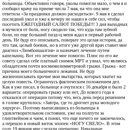
больницы. Объективно говоря, уколы помогли мало, о чем я и
сообщил врачу на приеме числа 7 мая, на что она мне
ответила «За праздники должно расходиться». 9 мая я сделал
последний укол и уже к вечеру не нашел в себе сил, чтобы
посетить ЕЖЕГОДНЫЙ САЛЮТ ПОБЕДЫ!!! 3 дня выходных
я мучился от боли, ногу сводило так, что куда там зубной
боли, но еще больший пизд»ц меня ждал в первый рабочий
день. Не буду его описывать, поверьте это целая история, да
что там, целый боевик, но в итоге уже другой врач ставит мне
диагноз «Люмбоишалгия» и назначает лечение путем
капельниц. Вот это лечение мне помогло. Плюс по его же
совету сделал себе платный снимок МРТ и узнал, что являюсь
обладателем почти восмимилимметровой грыжи. Грыжа - вот
причина моего больничного лежания. Не буду
жизнеописывать прочие мои мытарства, которых хватит на
целую повесть. Ограничусь фактическим положением дел.
Как я уже писал, в больнице я очутился с 16 декабря и было 2
варианта: оперировать грыжу или нет, До нового года я
отказался от операции потому что, весь день перед решением
в голове крутилось: «Завтра, где то дрогнет рука молодого
хирурга». Поэтому выписавшись из больницы в
удовлетворительном состоянии, уже на полпути за
глинтвейном и чаем, я понял, что еще ничего не закончилось,
а перешло в новый виток эпопеи «НОГУ СВЕЛО». В этом
году 19 января мне сделали операцию. Начальные