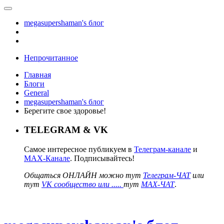
megasupershaman's блог
Непрочитанное
Главная
Блоги
General
megasupershaman's блог
Берегите свое здоровье!
TELEGRAM & VK
Самое интересное публикуем в
Телеграм-канале
и
MAX-Канале
. Подписывайтесь!
Общаться ОНЛАЙН можно тут
Телеграм-ЧАТ
или
тут
VK сообщество или .....
тут
MAX-ЧАТ
.