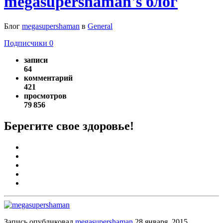
megasupershaman's блог
Блог
megasupershaman
в
General
Подписчики
0
записи
64
комментарий
421
просмотров
79 856
Берегите свое здоровье!
Запись опубликовал
megasupershaman
28 января, 2015