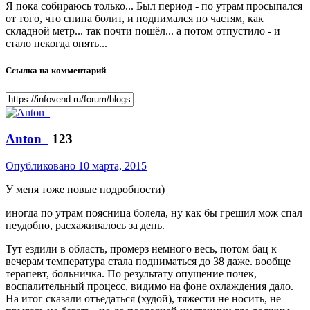
Я пока собираюсь только... Был период - по утрам просыпался
от того, что спина болит, и поднимался по частям, как
складной метр... так почти пошёл... а потом отпустило - и
стало некогда опять...
Ссылка на комментарий
Anton_
123
Опубликовано
10 марта, 2015
У меня тоже новые подробности)
иногда по утрам поясница болела, ну как бы грешил мож спал
неудобно, расхаживалось за день.
Тут ездили в область, промерз немного весь, потом бац к
вечерам температура стала подниматься до 38 даже. вообще
терапевт, больничка. По результату опущение почек,
воспалительный процесс, видимо на фоне охлаждения дало.
На итог сказали отъедаться (худой), тяжести не носить, не