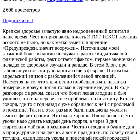
2 698 просмотров
Подписчики
1
Крепкое здоровье зачастую явно недооцененный капитал в
наше время. Честно признаюсь, писать ЭТОТ ТЕКСТ желания
особого не было, но как метко заметили древние
«Предупрежден, значит вооружен». Источником моей
затяжной болезни могли послужить разные виды тяжелой
физической работы, факт остается фактом, первые звоночки о
неладах со здоровьем звучали и раньше. В этом блоге про
заболевшую поясницу я написал еще в феврале. Потом был
апрельский эпизод с разболевшейся левой ягодицей.
Несмотря на то, что я клятвенно пообещал взять назавтра
номерок, к врачу я попал только в середине недели. В ходе
разговора с врачом, сказал что болит левая ягодица и был
удивлен, что она перевела все проблемы на поясницу. Кстати
говоря, где-то с год назад я уже обращался к ней с проблемой
в пояснице. Так и в этот раз мне были назначены уколы и
сеансы физиотерапии. Это было хорошо. Плохо было то, что
уколы надо делать каждый день подряд, а через 3 дня
стартовали майские праздники. Честно отходил в будние дни
в процедурные и на физио, а вот в праздники, по совету своей
тетушки, ездил делать уколы в приемный покой городской