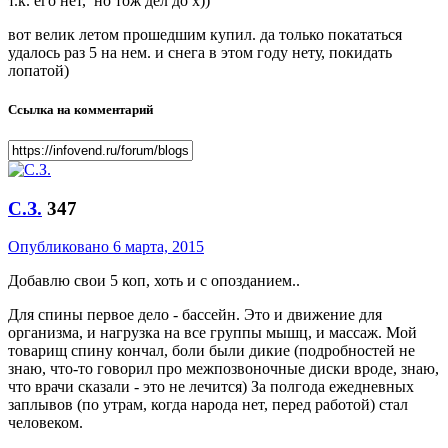
т.к. его нет, но тож дел до х))
вот велик летом прошедшим купил. да только покататься
удалось раз 5 на нем. и снега в этом году нету, покидать
лопатой)
Ссылка на комментарий
С.З.
347
Опубликовано
6 марта, 2015
Добавлю свои 5 коп, хоть и с опозданием..
Для спины первое дело - бассейн. Это и движение для
организма, и нагрузка на все группы мышц, и массаж. Мой
товарищ спину кончал, боли были дикие (подробностей не
знаю, что-то говорил про межпозвоночные диски вроде, знаю,
что врачи сказали - это не лечится) За полгода ежедневных
заплывов (по утрам, когда народа нет, перед работой) стал
человеком.