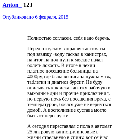
Anton_
123
Опубликовано
6 февраля, 2015
Полностью согласен, себя надо беречь.
Перед отпуском заправлял автоматы
под завязку -воду таскал в канистрах,
на итог на пол пути к москве начал
болеть локость. В итоге в чехии
платное посещение больницы на
4000ру, где была выписана нужна мазь,
таблетки и диагноз бурсит. Не буду
описывать как искал аптеку рабочую в
выходные дни и прочие приключения,
но первую ночь без посещения врача, с
температурой, боялся уже не вернуться
домой. А восполнение сустава могло
быть от перегрузки.
А сегодня переставляя с пола в автомат
25 литровую канистру, впервые в
жизни стрельнуло в спину. вот сейчас