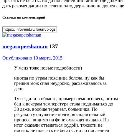
прыгать не бегать.. но до последней инстанции где должны
дать рекомендации по лечению/поддержанию не дошел еще
Ссылка на комментарий
megasupershaman
137
Опубликовано
10 марта, 2015
У меня тоже новые подробности)
иногда по утрам поясница болела, ну как бы
грешил мож спал неудобно, расхаживалось за
день.
Тут ездили в область, промерз немного весь, потом
бац к вечерам температура стала подниматься до
38 даже. вообще терапевт, больничка. По
результату опущение почек, воспалительный
процесс, видимо на фоне охлаждения дало. На
итог сказали отъедаться (худой), тяжести не
носить, не прыгать не бегать.. но до последней