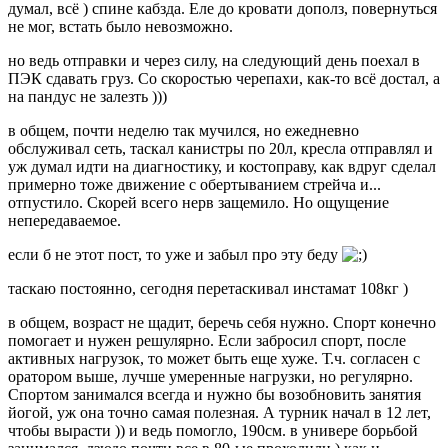
думал, всё ) спине кабзда. Еле до кровати дополз, повернуться
не мог, встать было невозможно.
но ведь отправки и через силу, на следующий день поехал в
ПЭК сдавать груз. Со скоростью черепахи, как-то всё достал, а
на пандус не залезть )))
в общем, почти неделю так мучился, но ежедневно
обслуживал сеть, таскал канистры по 20л, кресла отправлял и
уж думал идти на диагностику, и костоправу, как вдруг сделал
примерно тоже движение с обертыванием стрейча и...
отпустило. Скорей всего нерв защемило. Но ощущение
непередаваемое.
если б не этот пост, то уже и забыл про эту беду
таскаю постоянно, сегодня перетаскивал инстамат 108кг )
в общем, возраст не щадит, беречь себя нужно. Спорт конечно
помогает и нужен решулярно. Если забросил спорт, после
активных нагрузок, то может быть еще хуже. Т.ч. согласен с
оратором выше, лучше умеренные нагрузки, но регулярно.
Спортом занимался всегда и нужно бы возобновить занятия
йогой, уж она точно самая полезная. А турник начал в 12 лет,
чтобы вырасти )) и ведь помогло, 190см. в универе борьбой