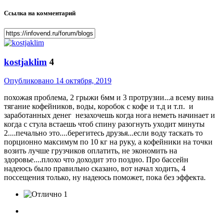
Ссылка на комментарий
kostjaklim
4
Опубликовано
14 октября, 2019
похожая проблема, 2 грыжи 6мм и 3 протрузии...а всему вина
тягание кофейников, воды, коробок с кофе и т.д и т.п. и
заработанных денег незахочешь когда нога неметь начинает и
когда с стула встаешь чтоб спину разогнуть уходит минуты
2....печально это....берегитесь друзья...если воду таскать то
порционно максимум по 10 кг на руку, а кофейники на точки
возить лучше грузчиков оплатить, не экономить на
здоровье....плохо что доходит это поздно. Про бассейн
надеюсь было правильно сказано, вот начал ходить, 4
поссещения только, ну надеюсь поможет, пока без эффекта.
1