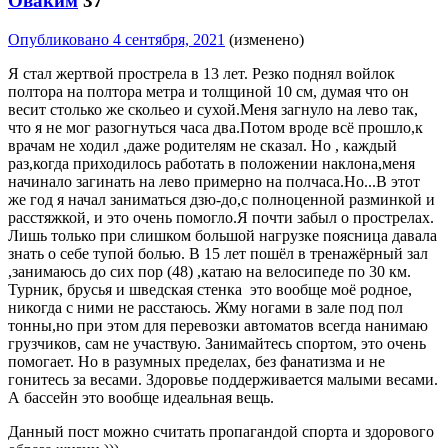
Оваким
37
Опубликовано
4 сентября, 2021
(изменено)
Я стал жертвой прострела в 13 лет. Резко поднял войлок
полтора на полтора метра и толщиной 10 см, думая что он
весит столько же скольео и сухой.Меня загнуло на лево так,
что я не мог разогнуться часа два.Потом вроде всё прошло,к
врачам не ходил ,даже родителям не сказал. Но , каждый
раз,когда приходилось работать в положении наклона,меня
начинало загинать на лево примерно на полчаса.Но...В этот
же год я начал заниматься дзю-до,с полноценной разминкой и
расстяжкой, и это очень помогло.Я почти забыл о прострелах.
Лишь только при слишком большой нагрузке поясница давала
знать о себе тупой болью. В 15 лет пошёл в тренажёрный зал
,занимаюсь до сих пор (48) ,катаю на велосипеде по 30 км.
Турник, брусья и шведская стенка это вообще моё родное,
никогда с ними не расстаюсь. Жму ногами в зале под пол
тонны,но при этом для перевозки автоматов всегда нанимаю
грузчиков, сам не участвую. Занимайтесь спортом, это очень
помогает. Но в разумных пределах, без фанатизма и не
гонитесь за весами. Здоровье поддерживается малыми весами.
А бассейн это вообще идеальная вещь.
Данный пост можно считать пропагандой спорта и здорового