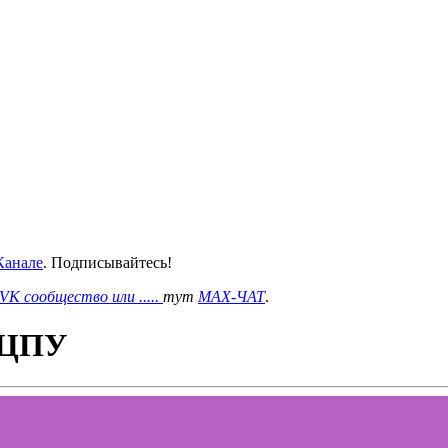
анале
. Подписывайтесь!
VK сообщество или .....
тут
MAX-ЧАТ
.
а ЦПУ