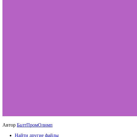
Автор
БалтПромОлимп
Найти другие файлы