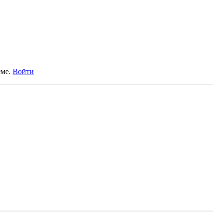
еме.
Войти