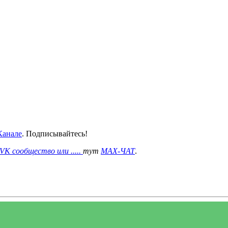
анале
. Подписывайтесь!
VK сообщество или .....
тут
MAX-ЧАТ
.