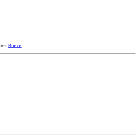
еме.
Войти