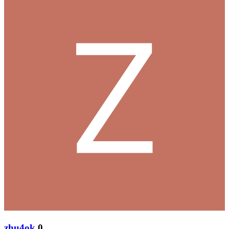
zhu4ok
0