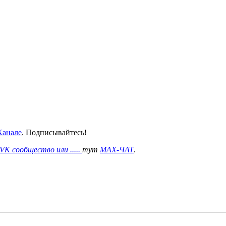
анале
. Подписывайтесь!
VK сообщество или .....
тут
MAX-ЧАТ
.