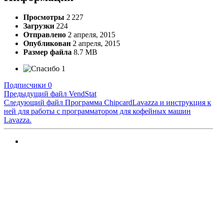
Просмотры
2 227
Загрузки
224
Отправлено
2 апреля, 2015
Опубликован
2 апреля, 2015
Размер файла
8.7 MB
1
Подписчики
0
Предыдущий файл
VendStat
Следующий файл
Программа СhipсardLavazza и инструкция к
ней для работы с программатором для кофейных машин
Lavazza.