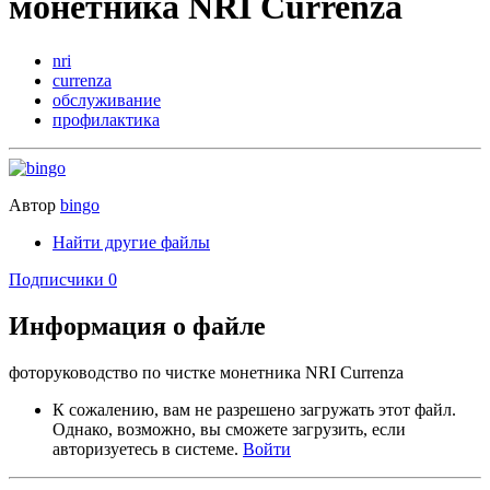
монетника NRI Currenza
nri
currenza
обслуживание
профилактика
Автор
bingo
Найти другие файлы
Подписчики
0
Информация о файле
фоторуководство по чистке монетника NRI Currenza
К сожалению, вам не разрешено загружать этот файл.
Однако, возможно, вы сможете загрузить, если
авторизуетесь в системе.
Войти