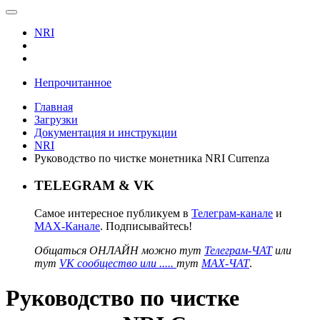
NRI
Непрочитанное
Главная
Загрузки
Документация и инструкции
NRI
Руководство по чистке монетника NRI Currenza
TELEGRAM & VK
Самое интересное публикуем в
Телеграм-канале
и
MAX-Канале
. Подписывайтесь!
Общаться ОНЛАЙН можно тут
Телеграм-ЧАТ
или
тут
VK сообщество или .....
тут
MAX-ЧАТ
.
Руководство по чистке