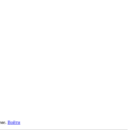
еме.
Войти