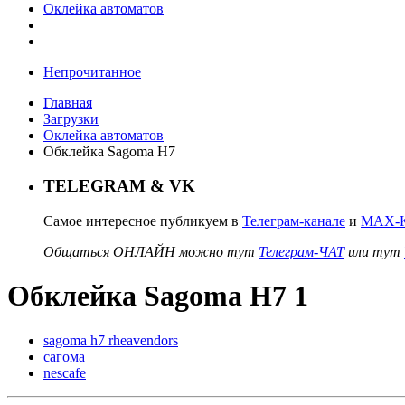
Оклейка автоматов
Непрочитанное
Главная
Загрузки
Оклейка автоматов
Обклейка Sagoma H7
TELEGRAM & VK
Самое интересное публикуем в
Телеграм-канале
и
MAX-К
Общаться ОНЛАЙН можно тут
Телеграм-ЧАТ
или тут
Обклейка Sagoma H7 1
sagoma h7 rheavendors
сагома
nescafe