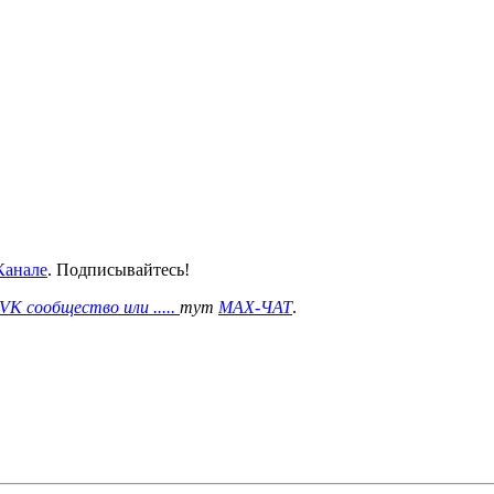
анале
. Подписывайтесь!
VK сообщество или .....
тут
MAX-ЧАТ
.