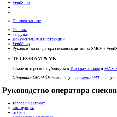
VendShop
Непрочитанное
Главная
Загрузки
Документация и инструкции
VendShop
Руководство оператора снекового автомата SM6367 Vend
TELEGRAM & VK
Самое интересное публикуем в
Телеграм-канале
и
MAX-К
Общаться ОНЛАЙН можно тут
Телеграм-ЧАТ
или тут
Руководство оператора снеко
торговый автомат
инструкция
sm6367