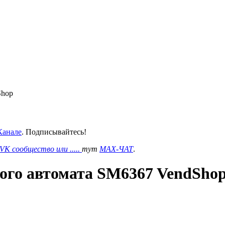
Shop
анале
. Подписывайтесь!
VK сообщество или .....
тут
MAX-ЧАТ
.
вого автомата SM6367 VendSho