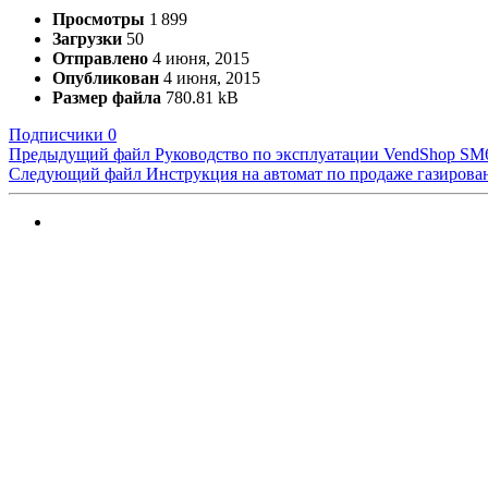
Просмотры
1 899
Загрузки
50
Отправлено
4 июня, 2015
Опубликован
4 июня, 2015
Размер файла
780.81 kB
Подписчики
0
Предыдущий файл
Руководство по эксплуатации VendShop SM
Следующий файл
Инструкция на автомат по продаже газирова