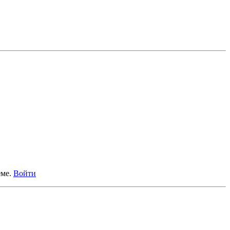
еме.
Войти