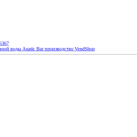
6367
нной воды Aqatic Bar производство VendShop