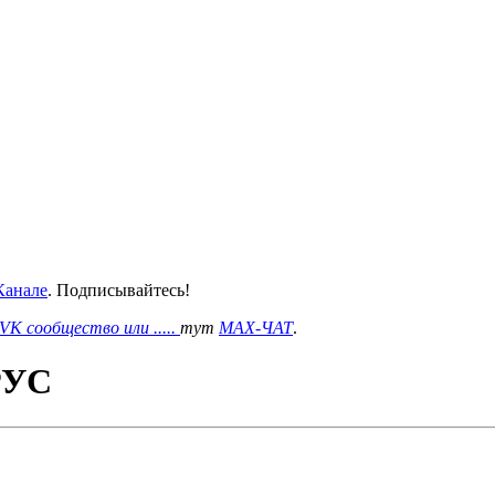
анале
. Подписывайтесь!
VK сообщество или .....
тут
MAX-ЧАТ
.
 РУС