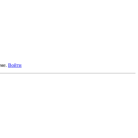
еме.
Войти