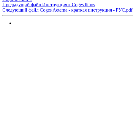
Предыдущий файл
Инструкция к Coges lithos
Следующий файл
Coges Aeterna - краткая инструкция - РУС.pdf