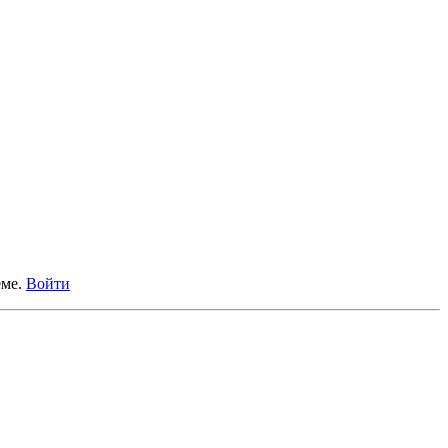
еме.
Войти