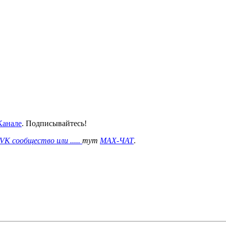
анале
. Подписывайтесь!
VK сообщество или .....
тут
MAX-ЧАТ
.