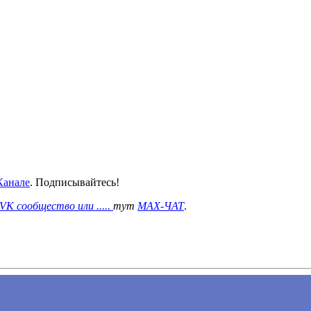
анале
. Подписывайтесь!
VK сообщество или .....
тут
MAX-ЧАТ
.