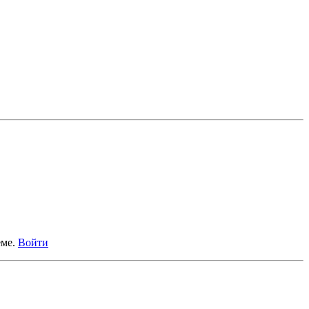
еме.
Войти