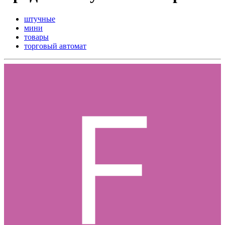
штучные
мини
товары
торговый автомат