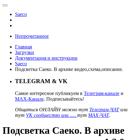
Saeco
Непрочитанное
Главная
Загрузки
Документация и инструкции
Saeco
Подсветка Саеко. В архиве видео,схема,описание.
TELEGRAM & VK
Самое интересное публикуем в
Телеграм-канале
и
MAX-Канале
. Подписывайтесь!
Общаться ОНЛАЙН можно тут
Телеграм-ЧАТ
или
тут
VK сообщество или .....
тут
MAX-ЧАТ
.
Подсветка Саеко. В архиве