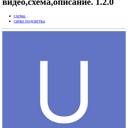
видео,схема,описание. 1.2.0
схема.
саеко подсветка