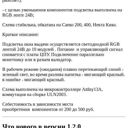
работает);
- с целью уменьшения компонентов подсветка выполнена на
RGB ленте 24В;
Схема стабильна, обкатана на Саеко 200, 400, Некта Кико.
Краткое описание:
Подсветка окна выдачи осуществляется светодиодной RGB
лентой 24В до 10 модулей . Питание и управляющий сигнал
снимается с платы ЦПУ. Подключение параллельно
монетнику или в разъем валидатор.
В рабочем режиме (ожидания) плавно перетекающий синий -
зеленый свет, во время разлива напитка - мигающий красный.
в ошибке - мигающий красный.
Схема выполнена на микроконтроллере AttIny13A,
коммутация на сборке ULN2003.
Себестоимость в зависимости места
приобретения компонентов от 200 до 500 руб.
Что нового в версии
1.2.0