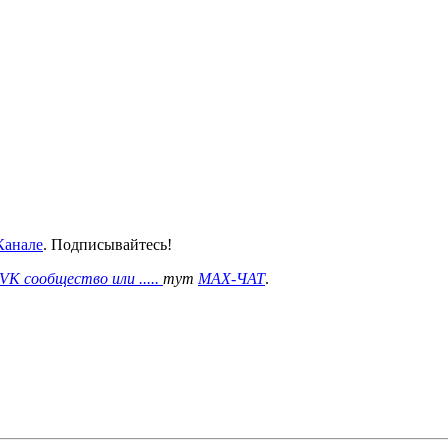
анале
. Подписывайтесь!
VK сообщество или .....
тут
MAX-ЧАТ
.