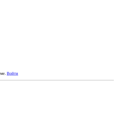
еме.
Войти