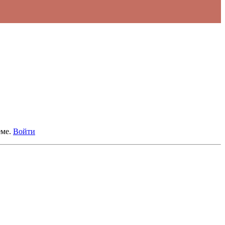
еме.
Войти