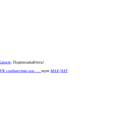
анале
. Подписывайтесь!
VK сообщество или .....
тут
MAX-ЧАТ
.