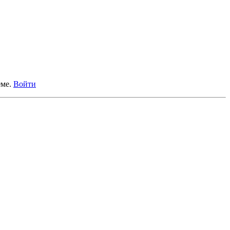
еме.
Войти