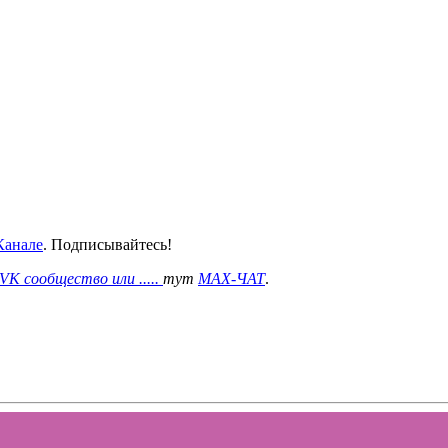
анале
. Подписывайтесь!
VK сообщество или .....
тут
MAX-ЧАТ
.