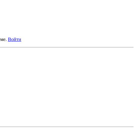
еме.
Войти