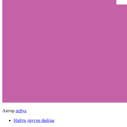
Автор
nellya
Найти другие файлы