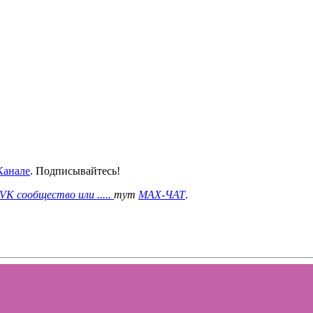
анале
. Подписывайтесь!
VK сообщество или .....
тут
MAX-ЧАТ
.