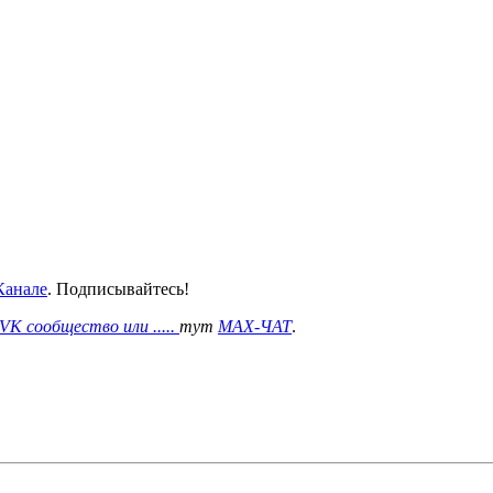
анале
. Подписывайтесь!
VK сообщество или .....
тут
MAX-ЧАТ
.