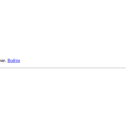
еме.
Войти