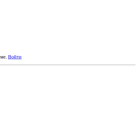
еме.
Войти