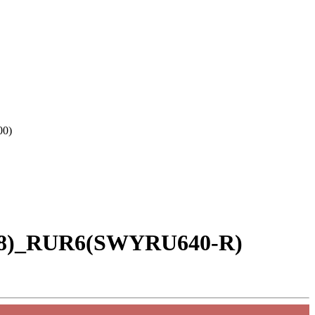
00)
8A8)_RUR6(SWYRU640-R)