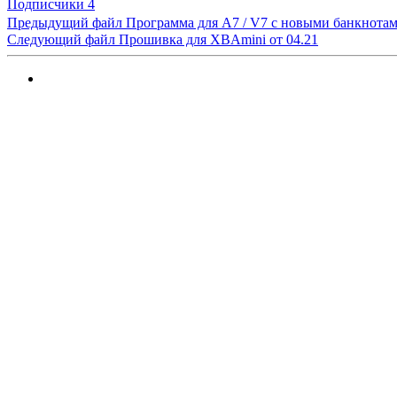
Подписчики
4
Предыдущий файл
Программа для А7 / V7 с новыми банкнотами
Следующий файл
Прошивка для XBAmini от 04.21