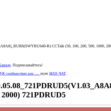
8A8)_RUR6(SWYRU640-R) CCTalk (50, 100, 200, 500, 1000, 20
анале
. Подписывайтесь!
VK сообщество или .....
тут
MAX-ЧАТ
.
20.05.08_721PDRUD5(V1.03_A
00, 2000) 721PDRUD5