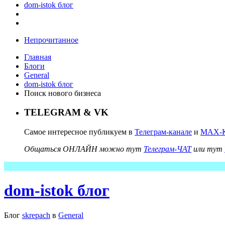
dom-istok блог
Непрочитанное
Главная
Блоги
General
dom-istok блог
Поиск нового бизнеса
TELEGRAM & VK
Самое интересное публикуем в
Телеграм-канале
и
MAX-К
Общаться ОНЛАЙН можно тут
Телеграм-ЧАТ
или тут
dom-istok блог
Блог
skrepach
в
General