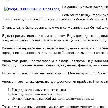
На данный момент исходные
Есть опыт в вендинговом би
заключения договоров и понимание своих ошибок в этой сфере. Е
Очень сложно было решить, чем же я хочу заниматься ближайшие 
Я долго размышлял над этим вопросом. Ведь дело должно нравиться
получаешь удовольствие, хочется производить что-то нужное людя
Важны и критерии бизнеса, ведь бизнес
должен
получать
прибы
гораздо интереснее ставить перед собой задачи именно в сложны
Автоматизированная торговля мне всегда нравилась, и у меня ест
Выбор тут огромен: линзы, колготки, наушники, флешки, газированн
Но это все - товары импульсного спроса. Мне же нужно, чтобы лю
Автомат - это только средство для достижения прибыли. Нужно ли
Товар должен быть массового спроса.
Товар должен быть качественный.
Нужно придумать
вау-эффект
для продвижение товара.
Так как мы в данные момент мы живем в экономическом кризисе, т