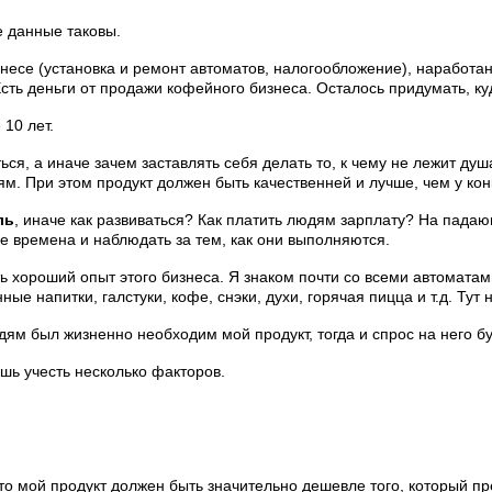
 данные таковы.
знесе (установка и ремонт автоматов, налогообложение), наработа
сть деньги от продажи кофейного бизнеса. Осталось придумать, к
10 лет.
, а иначе зачем заставлять себя делать то, к чему не лежит душа 
м. При этом продукт должен быть качественней и лучше, чем у кон
ль
, иначе как развиваться? Как платить людям зарплату? На пад
е времена и наблюдать за тем, как они выполняются.
ь хороший опыт этого бизнеса. Я знаком почти со всеми автоматам
ые напитки, галстуки, кофе, снэки, духи, горячая пицца и т.д. Тут 
дям был жизненно необходим мой продукт, тогда и спрос на него б
шь учесть несколько факторов.
о мой продукт должен быть значительно дешевле того, который пре