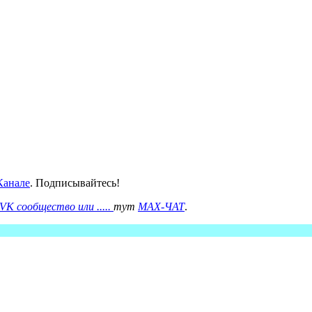
анале
. Подписывайтесь!
VK сообщество или .....
тут
MAX-ЧАТ
.