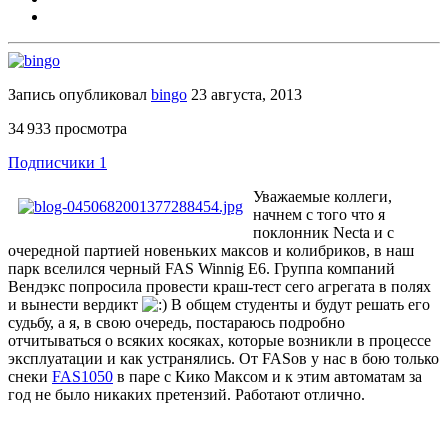
Запись опубликовал
bingo
23 августа, 2013
34 933 просмотра
Подписчики
1
Уважаемые коллеги,
начнем с того что я
поклонник Necta и с
очередной партией новеньких максов и колибриков, в наш
парк вселился черный FAS Winnig E6. Группа компаний
Вендэкс попросила провести краш-тест сего агрегата в полях
и вынести вердикт
В общем студенты и будут решать его
судьбу, а я, в свою очередь, постараюсь подробно
отчитываться о всяких косяках, которые возникли в процессе
эксплуатации и как устранялись. От FASов у нас в бою только
снеки
FAS1050
в паре с Кико Максом и к этим автоматам за
год не было никаких претензий. Работают отлично.