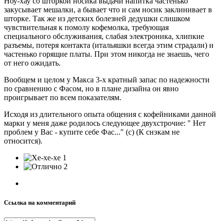
Ноу-хау со шторкой носика выдачи напитка частенько
закусывает мешалки, а бывает что и сам носик заклинивает в
шторке. Так же из детских болезней дедушки слишком
чувствительная к помолу кофемолка, требующая
специального обслуживания, слабая электроника, хлипкие
разъемы, потеря контакта (итальяшки всегда этим страдали) и
частенько горящие платы. При этом никогда не знаешь, чего
от него ожидать.
Вообщем и целом у Макса 3-х кратный запас по надежности
по сравнению с Фасом, но в плане дизайна он явно
проигрывает по всем показателям.
Исходя из длительного опыта общения с кофейниками данной
марки у меня даже родилось следующее двухстрочие: " Нет
проблем у Вас - купите себе Фас..." (с) (К снэкам не
относится).
1
2
Ссылка на комментарий