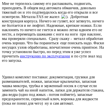
Мне не терпелось самому его распаковать, подвигать,
приподнять. В общем вид автомата обманчив, довольно
тяжелый он и это подтвердилось когда его открыли и все
осмотрели. Металла FAS не жалел
. Добротная
конструкция корпуса. Ничего не гуляет, все затянуто, ничего
не болтается и не люфтит. Надежные, крепкие ножки. Если
наклонять то ничего не гнется и можно легко вдвоем его не
нести, а перемещать шажками с ноги на ноги при наклоне,
мы проверяли специально. Сразу скажу - металл обработан
очень хорошо. Что бы пораниться еще поискать надо. Фаски
несущих узлов обработаны, впечатление очень приятное. На
точку установили быстро, но перед этим я уже успел
прочитать
инструкцию по эксплуатации
и по сути знал ход
его запуска.
Удивил комплект поставки: документация, грузики для
размешивателей, ножки, запасные крыльчатки, запасная
чашка миксера, трубка и зауженный носик в случае если
заменить чай на иной напиток, лапки для держателя стакана,
два ведра (одно под жмых - потом поймете), запасные
предохранители, сервисный ключ, воронка для жидкости
(пока не понял для чего) ну и сам автомат.