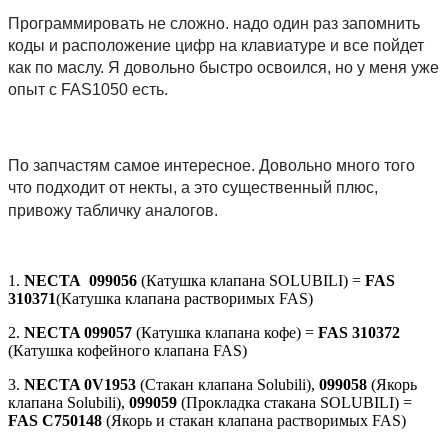
Программировать не сложно. надо один раз запомнить
коды и расположение цифр на клавиатуре и все пойдет
как по маслу. Я довольно быстро освоился, но у меня уже
опыт с FAS1050 есть.
По запчастям самое интересное. Довольно много того
что подходит от некты, а это существенный плюс,
привожу табличку аналогов.
1.
NECTA 099056
(Катушка клапана SOLUBILI) =
FAS
310371
(Катушка клапана растворимых FAS)
2.
NECTA 099057
(Катушка клапана кофе) =
FAS 310372
(Катушка кофейного клапана FAS)
3.
NECTA 0V1953
(Стакан клапана Solubili),
099058
(Якорь
клапана Solubili),
099059
(Прокладка стакана SOLUBILI) =
FAS C750148
(Якорь и стакан клапана растворимых FAS)