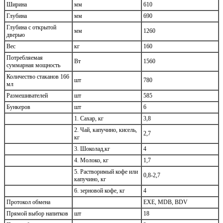
Ширина
мм
610
Глубина
мм
690
Глубина с открытой
мм
1260
дверью
Вес
кг
160
Потребляемая
Вт
1560
суммарная мощность
Количество стаканов 166
шт
780
мл
Размешивателей
шт
585
Бункеров
шт
6
1. Сахар, кг
3,8
2. Чай, капучино, кисель,
2,7
кг
3. Шоколад,кг
4
4. Молоко, кг
1,7
5. Растворимый кофе или
0,8-2,7
капучино, кг
6. зерновой кофе, кг
4
Протокол обмена
EXE, MDB, BDV
Прямой выбор напитков
шт
18