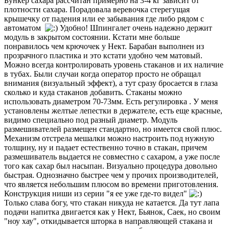
Бункер сахара рассчитан примерно на 3-4 кг зависит от
плотности сахара. Порадовала веревочка стерегущая
крышечку от падения или ее забывания где либо рядом с
автоматом
Удобно! Шпингалет очень надежно держит
модуль в закрытом состоянии. Кстати мне больше
понравилось чем крючочек у Нект. Барабан выполнен из
прозрачного пластика и это кстати удобно чем матовый.
Можно всегда контролировать уровень стаканов и их наличие
в тубах. Были случаи когда оператор просто не обращал
внимания (визуальный эффект), а тут сразу бросается в глаза
сколько и куда стаканов добавить. Стаканы можно
использовать диаметром 70-73мм. Есть регулировка . У меня
установлены желтые лепестки в держателе, есть еще красные,
видимо специально под разный диаметр. Модуль
размешивателей размещен стандартно, но имеется свой плюс.
Механизм отстрела мешалки можно настроить под нужную
толщину, ну и падает естественно точно в стакан, причем
размешиватель выдается не совместно с сахаром, а уже после
того как сахар был насыпан. Визуально процедура довольно
быстрая. Однозначно быстрее чем у прочих производителей,
что является небольшим плюсом во времени приготовления.
Конструкция ниши из серии "я ее уже где-то видел"
Только слава богу, что стакан никуда не катается. Да тут лапа
подачи напитка двигается как у Нект, Бьянок, Саек, но своим
"ноу хау", откидывается шторка в направляющей стакана и