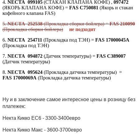
4.
NECTA 099105
(СТАКАН КЛАПАНА КОФЕ) ,
097472
(ЯКОРЬ КЛАПАНА КОФЕ) =
FAS С750081
(Якорь и стакан
кофейного клапана FAS)
5.
NECTA 252538
(Прокладка сборки бойлера) =
FAS 210090
(Прокладка сборки бойлера)
не подходит
6.
NECTA 254711
(Прокладка под ТЭН) =
FAS 17000045A
(Прокладка под ТЭН)
7.
NECTA 094872
(Датчик температуры) =
FAS C389007
(Датчик температуры)
8.
NECTA 095624
(Прокладка датчика температуры) =
FAS 17000069A
(Прокладка датчика температуры)
Ну и в заключение самое интересное цены в розницу без
платежек:
Некта Кикко ЕС6 - 3300-3400евро
Некта Кикко Макс - 3600-3700евро