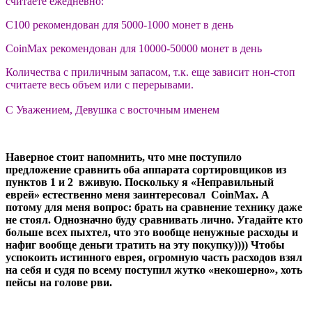
считаете ежедневно:
С100 рекомендован для 5000-1000 монет в день
CoinMax рекомендован для 10000-50000 монет в день
Количества с приличным запасом, т.к. еще зависит нон-стоп
считаете весь объем или с перерывами.
С Уважением, Девушка с восточным именем
Наверное стоит напомнить, что мне поступило
предложение сравнить оба аппарата сортировщиков из
пунктов 1 и 2 вживую. Поскольку я «Неправильный
еврей» естественно меня заинтересовал CoinMax. А
потому для меня вопрос: брать на сравнение технику даже
не стоял. Однозначно буду сравнивать лично. Угадайте кто
больше всех пыхтел, что это вообще ненужные расходы и
нафиг вообще деньги тратить на эту покупку)))) Чтобы
успокоить истинного еврея, огромную часть расходов взял
на себя и судя по всему поступил жутко «некошерно», хоть
пейсы на голове рви.