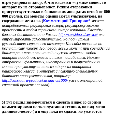
отрегулировать зазор. А что касается «чужих» монет, то
аппарат их не отбраковывет. Режим отбраковки
присутствует только в банковских аппаратах ценой от 600
000 рублей, где монеты оцениваются ультразвуком, на
содержание металла. (
Комментарий Григория:*
может
потребоваться регулировка зазора, регулировку можно
произвести в любом сервисном центре компании Кассиды,
благо их достаточно по России
http://cassida.ru/service/
или
отрегулировать самостоятельно, но под чутким
руководством сервисного инженера Кассиды позвонив по
бесплатному номеру. По поводу левых монет: при совпадении
диаметра и толщины нашей и чужой монеты, любой
аппарат подобного класса и ниже - ошибается. Режим
отбраковки, фальшивых, иностранных и поврежденных
монет присутствует только в дорогих аппаратах
банковского класса, в которых с помощью специальных
датчиков проверяется сплав, например
http://cassida.ru/product/cassida-cs1000/
уже с электронной
системой проверки сплава
)."
Я тут решил заморочиться и сделать видос со своими
комментариями по эксплуатации техники, но вид меня
длинноволосого ( а я еще пока не сдался, но уже готов