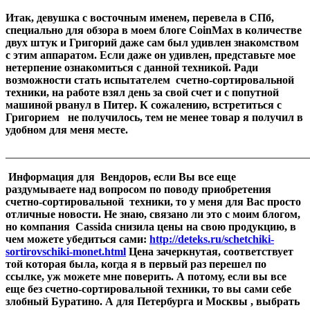
Итак, девушка с восточным именем, перевела в СПб,
специально для обзора в моем блоге CoinMax в количестве
двух штук и Григорий даже сам был удивлен знакомством
с этим аппаратом. Если даже он удивлен, представьте мое
нетерпение ознакомиться с данной техникой. Ради
возможности стать испытателем счетно-сортировальной
техники, на работе взял день за свой счет и с попутной
машиной рванул в Питер. К сожалению, встретиться с
Григорием не получилось, тем не менее товар я получил в
удобном для меня месте.
_______________________________________________________
Информация для Вендоров, если Вы все еще
раздумываете над вопросом по поводу приобретения
счетно-сортировальной техники, то у меня для Вас просто
отличные новости. Не знаю, связано ли это с моим блогом,
но компания Cassida снизила цены на свою продукцию, в
чем можете убедиться сами:
http://deteks.ru/schetchiki-
sortirovschiki-monet.html
Цена зачеркнутая, соответствует
той которая была, когда я в первый раз перешел по
ссылке, уж можете мне поверить. А потому, если вы все
еще без счетно-сортировальной техники, то вы сами себе
злобный Буратино. А для Петербурга и Москвы , выбрать