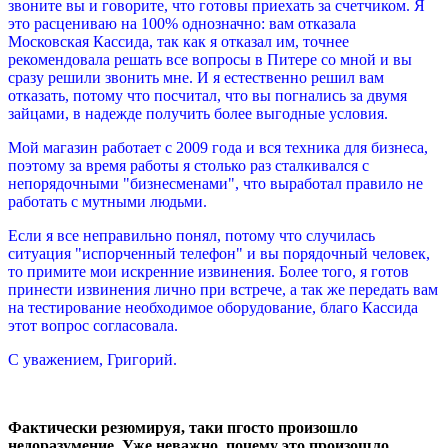
звоните вы и говорите, что готовы приехать за счетчиком. Я
это расцениваю на 100% однозначно: вам отказала
Московская Кассида, так как я отказал им, точнее
рекомендовала решать все вопросы в Питере со мной и вы
сразу решили звонить мне. И я естественно решил вам
отказать, потому что посчитал, что вы погнались за двумя
зайцами, в надежде получить более выгодные условия.
Мой магазин работает с 2009 года и вся техника для бизнеса,
поэтому за время работы я столько раз сталкивался с
непорядочными "бизнесменами", что выработал правило не
работать с мутными людьми.
Если я все неправильно понял, потому что случилась
ситуация "испорченный телефон" и вы порядочный человек,
то примите мои искренние извинения. Более того, я готов
принести извинения лично при встрече, а так же передать вам
на тестирование необходимое оборудование, благо Кассида
этот вопрос согласовала.
С уважением, Григорий.
Фактически резюмируя, таки пгосто произошло
недоразумение. Уже неважно, почему это произошло,