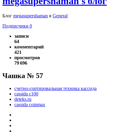
megasupershaman's блог
Блог
megasupershaman
в
General
Подписчики
0
записи
64
комментарий
421
просмотров
79 696
Чашка № 57
счетно-сортировальная техника кассида
cassida c100
deteks.ru
cassida coinmax