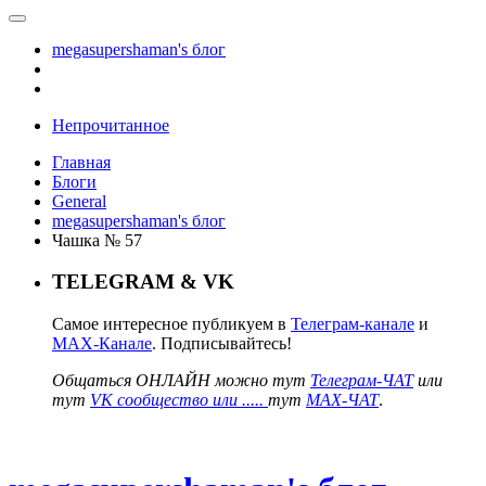
megasupershaman's блог
Непрочитанное
Главная
Блоги
General
megasupershaman's блог
Чашка № 57
TELEGRAM & VK
Самое интересное публикуем в
Телеграм-канале
и
MAX-Канале
. Подписывайтесь!
Общаться ОНЛАЙН можно тут
Телеграм-ЧАТ
или
тут
VK сообщество или .....
тут
MAX-ЧАТ
.