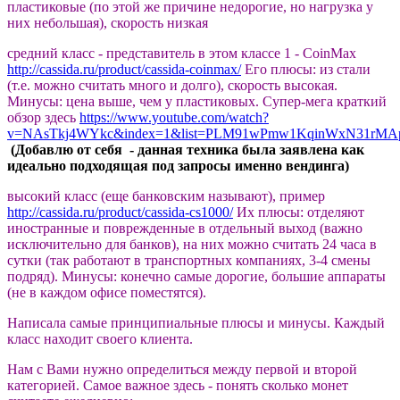
пластиковые (по этой же причине недорогие, но нагрузка у
них небольшая), скорость низкая
средний класс - представитель в этом классе 1 - CoinMax
http://cassida.ru/product/cassida-coinmax/
Его плюсы: из стали
(т.е. можно считать много и долго), скорость высокая.
Минусы: цена выше, чем у пластиковых. Супер-мега краткий
обзор здесь
https://www.youtube.com/watch?
v=NAsTkj4WYkc&index=1&list=PLM91wPmw1KqinWxN31rMAp
(Добавлю от себя - данная техника была заявлена как
идеально подходящая под запросы именно вендинга)
высокий класс (еще банковским называют), пример
http://cassida.ru/product/cassida-cs1000/
Их плюсы: отделяют
иностранные и поврежденные в отдельный выход (важно
исключительно для банков), на них можно считать 24 часа в
сутки (так работают в транспортных компаниях, 3-4 смены
подряд). Минусы: конечно самые дорогие, большие аппараты
(не в каждом офисе поместятся).
Написала самые принципиальные плюсы и минусы. Каждый
класс находит своего клиента.
Нам с Вами нужно определиться между первой и второй
категорией. Самое важное здесь - понять сколько монет