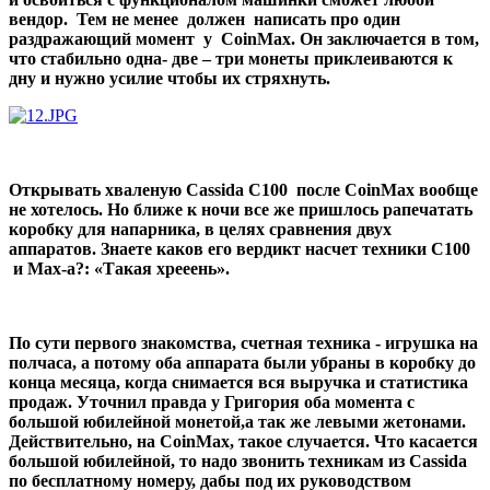
вендор. Тем не менее должен написать про один
раздражающий момент у CoinMax. Он заключается в том,
что стабильно одна- две – три монеты приклеиваются к
дну и нужно усилие чтобы их стряхнуть.
Открывать хваленую Cassida C100 после CoinMax вообще
не хотелось. Но ближе к ночи все же пришлось рапечатать
коробку для напарника, в целях сравнения двух
аппаратов. Знаете каков его вердикт насчет техники С100
и Мах-а?: «Такая хрееень».
По сути первого знакомства, счетная техника - игрушка на
полчаса, а потому оба аппарата были убраны в коробку до
конца месяца, когда снимается вся выручка и статистика
продаж. Уточнил правда у Григория оба момента с
большой юбилейной монетой,а так же левыми жетонами.
Действительно, на CoinMax, такое случается. Что касается
большой юбилейной, то надо звонить техникам из Cassida
по бесплатному номеру, дабы под их руководством