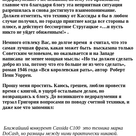
главное что благодаря блогу эта неприятная ситуация
разрешилась и снова достигнуто взаимопонимание.
Должен отметить, что технику от Кассиды я бы в любом
случае получил, но гораздо приятнее когда все стороны в
плюсе, и действует бессмертное Стругацкое «…и пусть
никто не уйдет обиженным!» .
Немного отвлеку Вас, но долгое время я считал, что это
самая лучшая фраза, какая может быть высказана только
Советским человеком, но оказывается и на Западе
написана не менее мощная мысль: «Но ты должен сделать
добро из зла, потому что его больше не из чего сделать»,
роман 1946 года «Вся королевская рать», автор Роберт
Пенн Уоррен.
Прошу меня простить. Каюсь, грешен, люблю провести
время с книгой, в ущерб остальным делам, но
возвращаясь к блогу. До возникшего недоразумения я
терзал Григория вопросами по поводу счетной техники, и
даже кое что запомнил:
Ближайший конкурент Cassida C100 это техника марка
DoCash, но разницы между ними практически никакой.