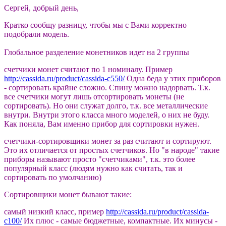
Сергей, добрый день,
Кратко сообщу разницу, чтобы мы с Вами корректно
подобрали модель.
Глобальное разделение монетников идет на 2 группы
счетчики монет считают по 1 номиналу. Пример
http://cassida.ru/product/cassida-c550/
Одна беда у этих приборов
- сортировать крайне сложно. Спину можно надорвать. Т.к.
все счетчики могут лишь отсортировать монеты (не
сортировать). Но они служат долго, т.к. все металлические
внутри. Внутри этого класса много моделей, о них не буду.
Как поняла, Вам именно прибор для сортировки нужен.
счетчики-сортировщики монет за раз считают и сортируют.
Это их отличается от простых счетчиков. Но "в народе" такие
приборы называют просто "счетчиками", т.к. это более
популярный класс (людям нужно как считать, так и
сортировать по умолчанию)
Сортировщики монет бывают такие:
самый низкий класс, пример
http://cassida.ru/product/cassida-
c100/
Их плюс - самые бюджетные, компактные. Их минусы -