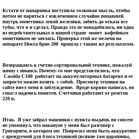
Кстати от напарника поступила толковая мысль, чтобы
потом не париться с извлечением случайно попавшей
внутрь монетника левой железяки, забить до отказа все
тубы, что я и сделал. Правда это не понадобилось, ни одна
из недействительных в нашей стране монет кофейным
монетником не зачлась. Проверка этой же мелочи на
аппарате Некта брио 200 прошла с таким же результатом.
Возвращаясь к счетно-сортировальной технике, пожалуй
начну с нюанса. Почему-то мне представлялось, что
Cassida C100 работает на аккумуляторных батареях и ее
запросто можно возить с собой. Просмотр техники на
сайте ввел меня в заблуждение. Вроде коряво написал, но
смысл надеюсь понятен. Счетчики работают от розеток
220 в.
Итак. Я уже забрал машинки с пункта выдачи, но совсем
не упомянул, что накануне у меня был разговор с
Григорием, в котором он: Попросил меня быть аккуратнее
с арендуемой для блога техникой (всякие там царапины,