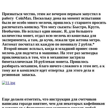
Признаться честно, этим же вечером первым запустил в
работу CoinMax. Поскольку дома на момент испытания
было не особо много мелочи, пришлось у старшего просить
распечатать копилку. Что могу сказать: Быстро, Круто,
Необычно. Но всплыл один нюанс. Я, для большего
количества монет, отдал всю мелочь из кошелька для
эксперимента, а там, до кучи, лежали три жетона метро.
Автомат посчитал их каждую по номиналу 2 рубля.*
Второй нюанс всплыл, когда и младший принес свою
мелочь для подсчета в машинке. На этот раз загвоздка
приключилась в том, что в механизме застряла
биметаллическая 10-рублевая монета. Пришлось
разбирать механизм, благо ничего сложного в этом нет, а к
тому же в комплекте идет отвертка для этого дела и
резиновая запаска.
Еще должен отметить, что инструкция для счетчиков
написана гораздо внятнее, чем для некоторых кофейников
и освоиться с функционалом машинки сможет любой