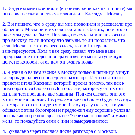
1. Когда вы мне позвонили (в понедельник как вы пишите) вы
ни слова не сказали, что уже звонили в Кассиду в Москву.
2. Вы пишите, что в среду вы мне позвонили и рассказали про
общение с Москвой и их совет со мной работать, но и этого
на самом деле не было. Не знаю, почему вы мне не сказали
про Москву, то ли потому что забыли, то ли побоялись, что
если Москва не заинтересовалась, то и в Питере не
заинтересуются. Хотя я вам сразу сказал, что мне ваше
предложение интересно и сразу озвучил мою закупочную
цену, по которой готов вам отгрузить товар.
3. Я узнал о вашем звонке в Москву только в пятницу, минут
за сорок до нашего последнего разговора. И узнал я это от
представителя Кассиды, который просил помочь, так как к
ним обратился блогер из Лен области, которому они хотят
дать на тестирование две машины. Причем сделать они это
хотят моими силами. Т.е. рекламировать блогер будет кассиду,
а заморачиваться придется мне. Я ему сразу сказал, что уже
общался с этим бологером и предложил ему хорошие условия,
но так как он решил сделать все "через мою голову" и мимо
меня, то пожалуйста сами с ним и заморачивайтесь.
4. Буквально через полчаса после разговора с Москвой,