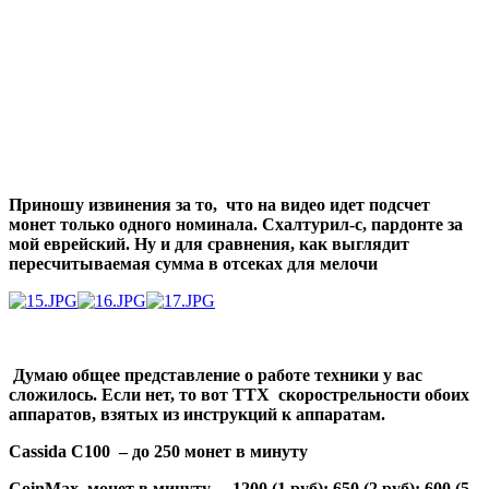
Приношу извинения за то, что на видео идет подсчет
монет только одного номинала. Схалтурил-с, пардонте за
мой еврейский. Ну и для сравнения, как выглядит
пересчитываемая сумма в отсеках для мелочи
Думаю общее представление о работе техники у вас
сложилось. Если нет, то вот ТТХ скорострельности обоих
аппаратов, взятых из инструкций к аппаратам.
Cassida C100 – до 250 монет в минуту
CoinMax, монет в минуту – 1200 (1 руб); 650 (2 руб); 600 (5