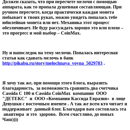
Должен сказать, что при пересчете мелочи с помощью
аппарата, как то пропала душевная составляющая. При
ручном пересчете, когда практически каждая монета
побывает в твоих руках, можно увидеть попалась тебе
юбилейная монета или нет. Механика этот процесс
обезличивает. Не буду рассуждать хорошо это или плохо –
это прогресс и мой выбор – CoinMax.
Ну и напоследок на тему мелочи. Попалась интересная
статья как сдавать мелочь в банк
http://pikabu.ru/story/melochnaya_voyna_5029783
.
Я хочу так же, при помощи этого блога, выразить
благодарность, за возможность сравнить два счетчика
Cassida С 100 и Cassida CoinMax компании ООО
"ДЕТЕКС" и OOO «Компания Кассида Евразия» в лице
Девушки с восточным именем . А так же всем кто читает и
поддерживает данный блог. Благодаря вам состоялась эта
авантюра и это здорово. Всем счастливо, до новых
Чаш))))