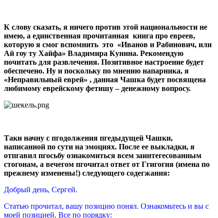
К слову сказать, я ничего против этой национальности не
имею, а единственная прочитанная книга про евреев,
которую я смог вспомнить это «Иванов и Рабинович, или
Ай гоу ту Хайфа» Владимира Кунина. Рекомендую
почитать для развлечения. Позитивное настроение будет
обеспечено. Ну и поскольку по мнению напарника, я
«Неправильный еврей» , данная Чашка будет посвящена
любимому еврейскому фетишу – денежному вопросу.
Таки начну с пгодолжения пгедыдущей Чашки,
написанной по сути на эмоциях. После ее выкладки, я
отпгавил пгосьбу ознакомиться всем заинтегесованным
стогонам, а вечегом пгочитал ответ от Ггигогия (имена по
прежнему изменены!) следующего содегжания:
Добрый день, Сергей.
Статью прочитал, вашу позицию понял. Ознакомьтесь и вы с
моей позицией. Все по порядку: