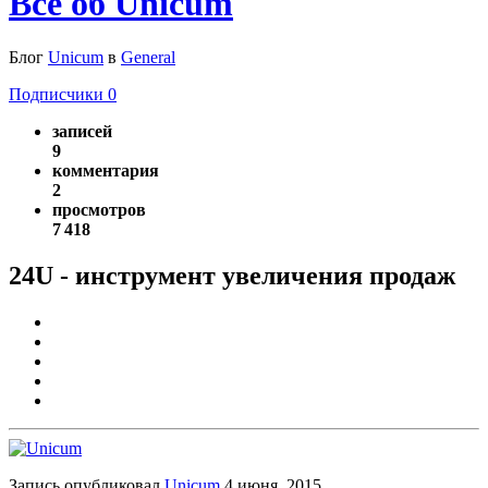
Все об Unicum
Блог
Unicum
в
General
Подписчики
0
записей
9
комментария
2
просмотров
7 418
24U - инструмент увеличения продаж
Запись опубликовал
Unicum
4 июня, 2015