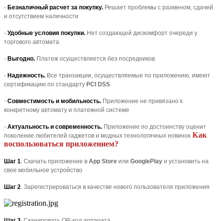
-
Безналичный расчет за покупку.
Решает проблемы с разменом, сдачей
и отсутствием наличности
-
Удобные условия покупки.
Нет создающей дискомфорт очереди у
торгового автомата
-
Выгодно.
Платеж осуществляется без посредников
-
Надежность.
Все транзакции, осуществляемые по приложению, имеют
сертификацию
по стандарту
PCI DSS
-
Совместимость и мобильность.
Приложение не привязано к
конкретному автомату и платежной системе
-
Актуальность и современность.
Приложение по достоинству оценит
Как
поколение любителей гаджетов и модных технологичных новинок
воспользоваться приложением?
Шаг 1
.
Скачать приложение в
App Store
или
GooglePlay
и установить на
свое мобильное устройство
Шаг 2
.
Зарегистрироваться в качестве нового пользователя приложения
Шаг 3
.
Сканировать QR-код аппарата.