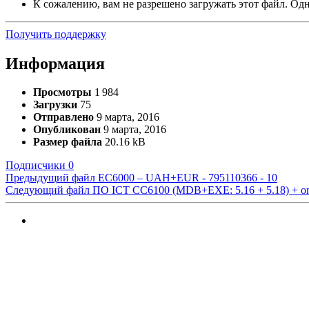
К сожалению, вам не разрешено загружать этот файл. Одна
Получить поддержку
Информация
Просмотры
1 984
Загрузки
75
Отправлено
9 марта, 2016
Опубликован
9 марта, 2016
Размер файла
20.16 kB
Подписчики
0
Предыдущий файл
EC6000 – UAH+EUR - 795110366 - 10
Следующий файл
ПО ICT CC6100 (MDB+EXE: 5.16 + 5.18) + о