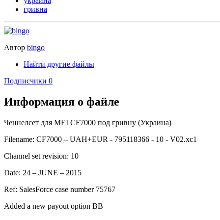
украина
гривна
Автор
bingo
Найти другие файлы
Подписчики
0
Информация о файле
Ченнелсет для MEI CF7000 под гривну (Украина)
Filename: CF7000 – UAH+EUR - 795118366 - 10 - V02.xc1
Channel set revision: 10
Date: 24 – JUNE – 2015
Ref: SalesForce case number 75767
Added a new payout option BB