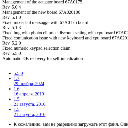
Management of the actuator board 67A0175
Rev. 5.0.4
Management of the new board 67A020100
Rev. 5.1.0
Fixed mixer fail messagge with 67A0175 board
Rev. 5.1.3
Fixed bug with photocell price discount setting with cpu board 67A0
Fixed comunication issue with new keyboard and cpu board 67A020
Rev. 5.2.0
Fixed numeric keypad selection claim
Rev. 5.5.0
Automatic DB recovery for self-initialization
5.5.0
1.7
29 ноября, 2024
1.6
16 апреля, 2019
1.5
21 августа, 2016
1.5
21 августа, 2016
К сожалению, вам не разрешено загружать этот файл. Одна