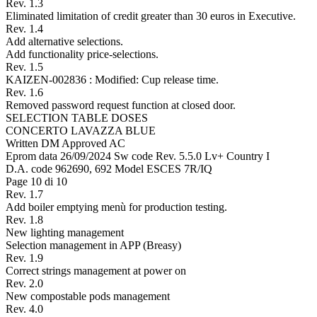
Rev. 1.3
Eliminated limitation of credit greater than 30 euros in Executive.
Rev. 1.4
Add alternative selections.
Add functionality price-selections.
Rev. 1.5
KAIZEN-002836 : Modified: Cup release time.
Rev. 1.6
Removed password request function at closed door.
SELECTION TABLE DOSES
CONCERTO LAVAZZA BLUE
Written DM Approved AC
Eprom data 26/09/2024 Sw code Rev. 5.5.0 Lv+ Country I
D.A. code 962690, 692 Model ESCES 7R/IQ
Page 10 di 10
Rev. 1.7
Add boiler emptying menù for production testing.
Rev. 1.8
New lighting management
Selection management in APP (Breasy)
Rev. 1.9
Correct strings management at power on
Rev. 2.0
New compostable pods management
Rev. 4.0