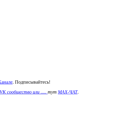
анале
. Подписывайтесь!
VK сообщество или .....
тут
MAX-ЧАТ
.