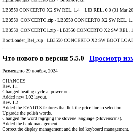
LB3550 CONCERTO X2 SW REL. 1.4 + LIB REL. 0.0 (31 Mar 20
LB3550_CONCERTO.zip - LB3550 CONCERTO X2 SW REL. 1.1 
LB3550_CONCERTO1.zip - LB3550 CONCERTO X2 SW REL. 1.3 +
BootLoader_Rel_.zip - LB3550 CONCERTO X2 SW BOOT LOAD
Что нового в версии
5.5.0
Просмотр из
Размещено
29 ноября, 2024
CHANGES
Rev. 1.1
Changed heating cycle at power on.
Added new L02 layout.
Rev. 1.2
Added the EVADTS features that link the price line to selection.
Upgrade the polish words.
Changed the word ragrging the slovene language (Slovenscina).
Added the bank management.
Correct the display management and the led keyboard management.