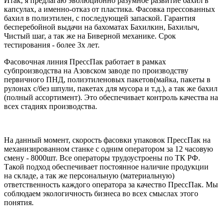
Итак, я предлагаю эволюционно разумное развитие бахил в
капсулах, а именно-отказ от пластика. Фасовка прессованных
бахил в полиэтилен, с последующей запаской. Гарантия
бесперебойной выдачи на бахоматах Бахилкин, Бахилыч,
Чистый шаг, а так же на Биверной механике. Срок
тестирования - более 3х лет.
Фасовочная линия ПрессПак работает в рамках
субпроизводства на Азовском заводе по производству
первичного ПНД, полиэтиленовых пакетов(майка, пакеты в
рулонах с/без шпули, пакетах для мусора и т.д.), а так же бахил
(полный ассортимент). Это обеспечивает контроль качества на
всех стадиях производства.
На данный момент, скорость фасовки упаковок ПрессПак на
механизированном станке с одним оператором за 12 часовую
смену - 8000шт. Все операторы трудоустроены по ТК РФ.
Такой подход обеспечивает постоянное наличие продукции
на складе, а так же персональную (материальную)
ответственность каждого оператора за качество ПрессПак. Мы
соблюдаем экологичность бизнеса во всех смыслах этого
понятия.