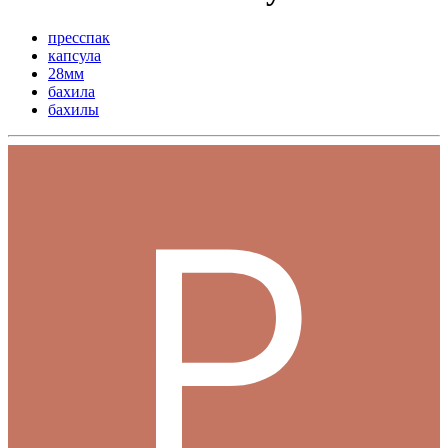
пресспак
капсула
28мм
бахила
бахилы