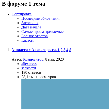
В форуме 1 тема
Сортировка
Последние обновления
Заголовок
Дата начала
Самые просматриваемые
Больше ответов
Кастом
Запчасти с Алиэкспресса.
1
2
3
4
8
Автор
Композитор
,
8 мая, 2020
aliexpress
запчасти
180
ответов
28,1 тыс
просмотров