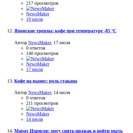
217
просмотров
NewsMaker
19 июля
Японские тренды: кофе при температуре -85 °C
Автор
NewsMaker
,
17 июля
0
ответов
140
просмотров
NewsMaker
17 июля
Кофе на вынос: роль стакана
Автор
NewsMaker
,
14 июля
0
ответов
211
просмотров
NewsMaker
14 июля
Марат Идрисов: могу снять пиджак и пойти мыть