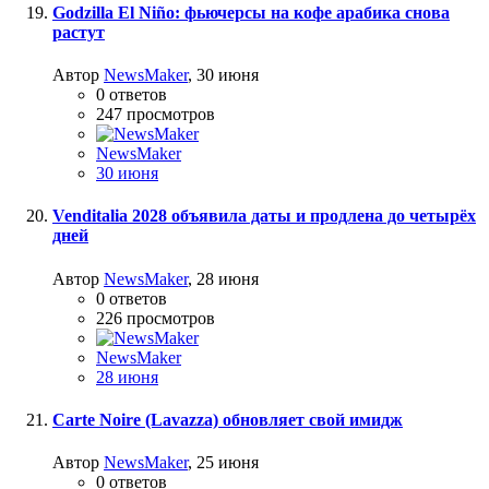
Godzilla El Niño: фьючерсы на кофе арабика снова
растут
Автор
NewsMaker
,
30 июня
0
ответов
247
просмотров
NewsMaker
30 июня
Venditalia 2028 объявила даты и продлена до четырёх
дней
Автор
NewsMaker
,
28 июня
0
ответов
226
просмотров
NewsMaker
28 июня
Carte Noire (Lavazza) обновляет свой имидж
Автор
NewsMaker
,
25 июня
0
ответов