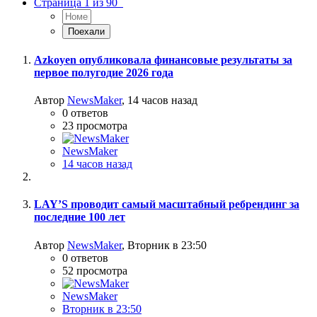
Страница 1 из 90
Azkoyen опубликовала финансовые результаты за
первое полугодие 2026 года
Автор
NewsMaker
,
14 часов назад
0
ответов
23
просмотра
NewsMaker
14 часов назад
LAY’S проводит самый масштабный ребрендинг за
последние 100 лет
Автор
NewsMaker
,
Вторник в 23:50
0
ответов
52
просмотра
NewsMaker
Вторник в 23:50