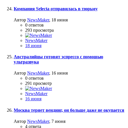
Компания Selecta отправилась в тюрьму
Автор
NewsMaker
,
18 июня
0
ответов
293
просмотра
NewsMaker
18 июня
Австралийцы готовят эспрессо с помощью
ультразвука
Автор
NewsMaker
,
16 июня
0
ответов
291
просмотр
NewsMaker
16 июня
Москва теряет вендинг, он больше даже не окупается
Автор
NewsMaker
,
7 июня
4
ответа