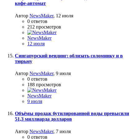
кофе-автомат
Автор
NewsMaker
,
12 июля
0
ответов
212
просмотров
NewsMaker
12 июля
Сингапурский вендинг: облизать соломинку и в
тюрьму
Автор
NewsMaker
,
9 июля
0
ответов
188
просмотров
NewsMaker
9 июля
Объёмы продаж бутилированной воды превысили
51,3 миллиарда долларов
Автор
NewsMaker
,
7 июля
0
ответов