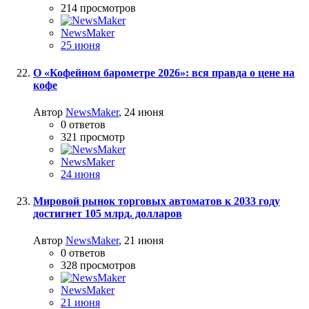
214
просмотров
NewsMaker
25 июня
О «Кофейном барометре 2026»: вся правда о цене на
кофе
Автор
NewsMaker
,
24 июня
0
ответов
321
просмотр
NewsMaker
24 июня
Мировой рынок торговых автоматов к 2033 году
достигнет 105 млрд. долларов
Автор
NewsMaker
,
21 июня
0
ответов
328
просмотров
NewsMaker
21 июня