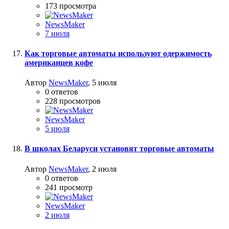
173
просмотра
NewsMaker
7 июля
Как торговые автоматы используют одержимость
американцев кофе
Автор
NewsMaker
,
5 июля
0
ответов
228
просмотров
NewsMaker
5 июля
В школах Беларуси установят торговые автоматы
Автор
NewsMaker
,
2 июля
0
ответов
241
просмотр
NewsMaker
2 июля