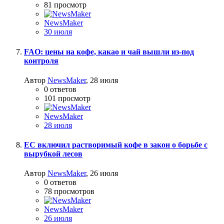
81
просмотр
NewsMaker
30 июля
FAO: цены на кофе, какао и чай вышли из-под
контроля
Автор
NewsMaker
,
28 июля
0
ответов
101
просмотр
NewsMaker
28 июля
ЕС включил растворимый кофе в закон о борьбе с
вырубкой лесов
Автор
NewsMaker
,
26 июля
0
ответов
78
просмотров
NewsMaker
26 июля