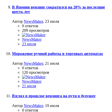
В Японии вендинг сократился на 20% за последние
шесть лет
Автор
NewsMaker
,
23 июля
0
ответов
209
просмотров
NewsMaker
23 июля
Мороженое ручной работы в торговых автоматах
Автор
NewsMaker
,
21 июля
0
ответов
120
просмотров
NewsMaker
21 июля
Взгляд в прошлое вендинга на пути в будущее
Автор
NewsMaker
,
19 июля
0
ответов