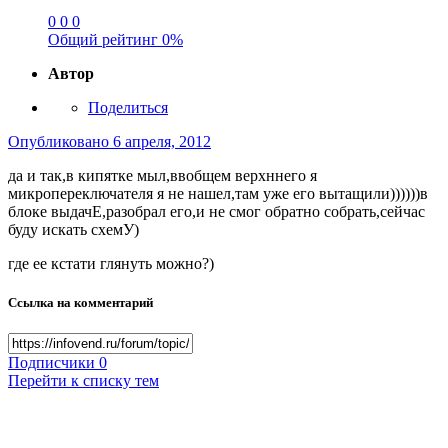
0
0
0
Общий рейтинг
0%
Автор
Поделиться
Опубликовано
6 апреля, 2012
да и так,в кипятке мыл,ввобщем верхннего я
микропереключателя я не нашел,там уже его вытащили))))))в
блоке выдачЕ,разобрал его,и не смог обратно собрать,сейчас
буду искать схемУ)
где ее кстати глянуть можно?)
Ссылка на комментарий
Подписчики
0
Перейти к списку тем