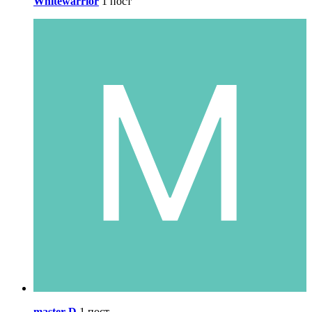
Whitewarrior
1 пост
master-D
1 пост