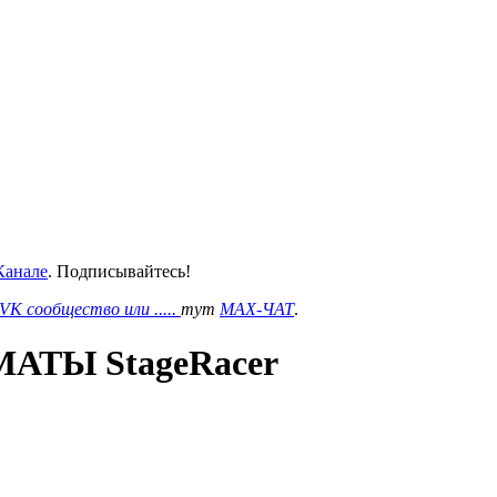
анале
. Подписывайтесь!
VK сообщество или .....
тут
MAX-ЧАТ
.
ТЫ StageRacer