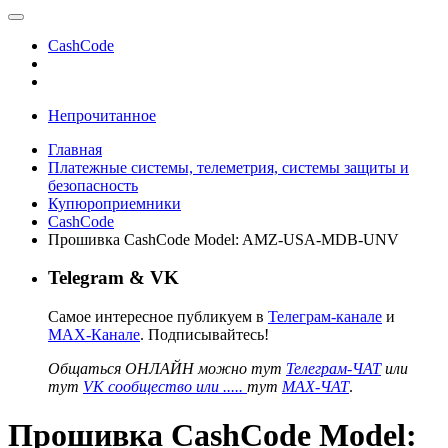
CashCode
Непрочитанное
Главная
Платежные системы, телеметрия, системы защиты и
безопасность
Купюроприемники
CashCode
Прошивка CashCode Мodel: AMZ-USA-MDB-UNV
Telegram & VK
Самое интересное публикуем в
Телеграм-канале
и
MAX-Канале
. Подписывайтесь!
Общаться ОНЛАЙН можно тут
Телеграм-ЧАТ
или
тут
VK сообщество или .....
тут
MAX-ЧАТ
.
Прошивка CashCode Мodel: