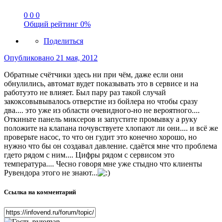
0
0
0
Общий рейтинг
0%
Поделиться
Опубликовано
21 мая, 2012
Обратные счётчики здесь ни при чём, даже если они
обнулились, автомат вудет показывать это в сервисе и на
работуэто не влияет. Был пару раз такой случай
закоксовывывалось отверстие из бойлера но чтобы сразу
два.... это уже из области очевидного-но не вероятного....
Откиньте панель миксеров и запустите промывку а руку
положите на клапана почувствуете хлопают ли они.... и всё же
проверьте насос, то что он гудит это конечно хорошо, но
нужно что бы он создавал давление. сдаётся мне что проблема
гдето рядом с ним.... Цифры рядом с сервисом это
температура.... Чесно говоря мне уже стыдно что клиенты
Рувендора этого не знают...
Ссылка на комментарий