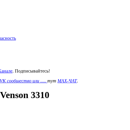
пасность
анале
. Подписывайтесь!
VK сообщество или .....
тут
MAX-ЧАТ
.
Venson 3310