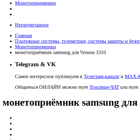
Монетоприемники
Непрочитанное
Главная
Платежные системы, телеметрия, системы защиты и безо
Монетоприемники
монетоприёмник samsung для Venson 3310
Telegram & VK
Самое интересное публикуем в
Телеграм-канале
и
MAX-К
Общаться ОНЛАЙН можно тут
Телеграм-ЧАТ
или тут
монетоприёмник samsung для 