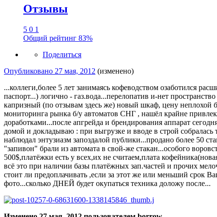
Отзывы
5
0
1
Общий рейтинг
83%
Поделиться
Опубликовано
27 мая, 2012
(изменено)
...коллеги,более 5 лет занимаясь кофеводством озаботился рас
паспорт...) логично - газ.вода...перелопатив и-нет пространст
капризный (по отзывам здесь же) новый шкаф, цену неплохой б/у
мониторинга рынка б/у автоматов СНГ , нашёл крайне привлека
доработками...после апгрейда и брендирования аппарат сегодня 
домой и докладываю : при выгрузке и вводе в строй собралась 
наблюдал энтузиазм запоздалой публики...продано более 50 ст
"запивон" брали из автомата в свой-же стакан...особого воров
500$,платёжки есть у всех,их не считаем,плата кофейника(нова
всё это при наличии базы платёжных зап.частей и прочих мелоча
стоит ли предоплачивать ,если за этот же или меньший срок В
фото...сколько ДНЕЙ будет окупаться техника доложу после...
Изменено
27 мая, 2012
пользователем borrow