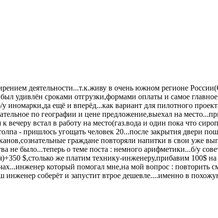
ширением деятельности...т.к.живу в очень южном регионе России
во был удивлён сроками отгрузки,формами оплаты и самое главное 
 иномарки,да ещё и вперёд...как вариант для пилотного проекта 
тельное по географии и цене предложение,выехал на место...пр
к вечеру встал в работу на место(газ.вода и один пока что сироп
толпа - пришлось угощать человек 20...после закрытия двери по
аканов,сознательные граждане повторяли напитки в свои уже вы
ства не было...теперь о теме поста : немного арифметики...б/у
я)+350 $,столько же платим технику-инженеру,прибавим 100$ на 
х...инженер который помогал мне,на мой вопрос : повторить смож
аш инженер соберёт и запустит втрое дешевле....именно в похож