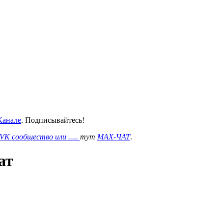
анале
. Подписывайтесь!
VK сообщество или .....
тут
MAX-ЧАТ
.
ат