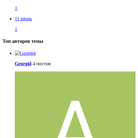
1
11 июнь
1
Топ авторов темы
Georgi4
4 постов