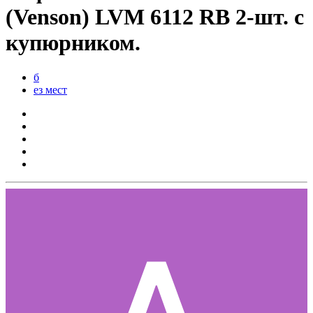
(Venson) LVM 6112 RB 2-шт. с
купюрником.
б
ез мест