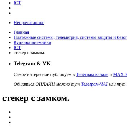
ICT
Непрочитанное
Главная
Платежные системы, телеметрия, системы защиты и безо
Купюроприемники
ICT
стекер с замком.
Telegram & VK
Самое интересное публикуем в
Телеграм-канале
и
MAX-К
Общаться ОНЛАЙН можно тут
Телеграм-ЧАТ
или тут
стекер с замком.