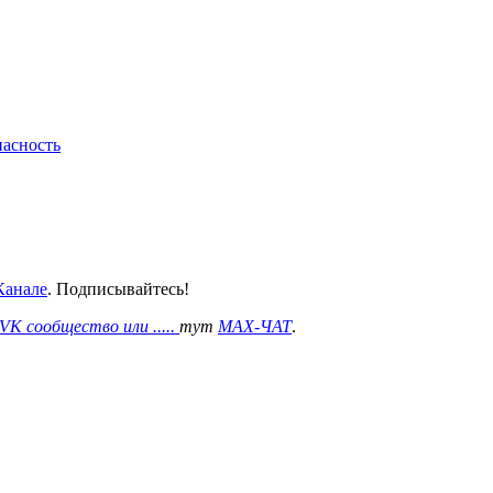
пасность
анале
. Подписывайтесь!
VK сообщество или .....
тут
MAX-ЧАТ
.