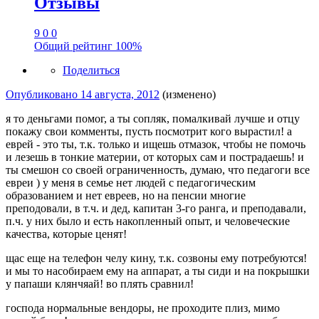
Отзывы
9
0
0
Общий рейтинг
100%
Поделиться
Опубликовано
14 августа, 2012
(изменено)
я то деньгами помог, а ты сопляк, помалкивай лучше и отцу
покажу свои комменты, пусть посмотрит кого вырастил! а
еврей - это ты, т.к. только и ищешь отмазок, чтобы не помочь
и лезешь в тонкие материи, от которых сам и пострадаешь! и
ты смешон со своей ограниченность, думаю, что педагоги все
евреи ) у меня в семье нет людей с педагогическим
образованием и нет евреев, но на пенсии многие
преподовали, в т.ч. и дед, капитан 3-го ранга, и преподавали,
п.ч. у них было и есть накопленный опыт, и человеческие
качества, которые ценят!
щас еще на телефон челу кину, т.к. созвоны ему потребуются!
и мы то насобираем ему на аппарат, а ты сиди и на покрышки
у папаши клянчяай! во плять сравнил!
господа нормальные вендоры, не проходите плиз, мимо