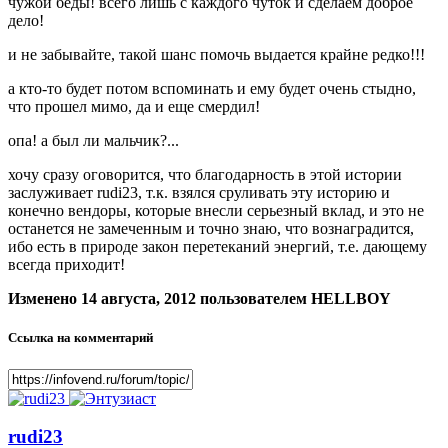
чужой беды! всего лишь с каждого чуток и сделаем доброе
дело!
и не забывайте, такой шанс помочь выдается крайне редко!!!
а кто-то будет потом вспоминать и ему будет очень стыдно,
что прошел мимо, да и еще смердил!
опа! а был ли мальчик?...
хочу сразу оговорится, что благодарность в этой истории
заслуживает rudi23, т.к. взялся сруливать эту историю и
конечно вендоры, которые внесли серьезный вклад, и это не
останется не замеченным и точно знаю, что вознаградится,
ибо есть в природе закон перетеканий энергий, т.е. дающему
всегда приходит!
Изменено
14 августа, 2012
пользователем HELLBOY
Ссылка на комментарий
rudi23