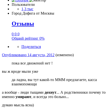
Пользователи
1,3 тыс
Город
Дофига от Москвы
Отзывы
0
0
0
Общий рейтинг
0%
Поделиться
Опубликовано
14 августа, 2012
(изменено)
пока все движений нет !
вы ж вроде мыли уже
да ладна, вы тут какой-то МММ предлагаете, касса
взаимопомощи
а вообще - люди тыщами
дохнут
... А родственники почему то
именно
умирают
, и всегда это больно...
думаю мысль ясна)