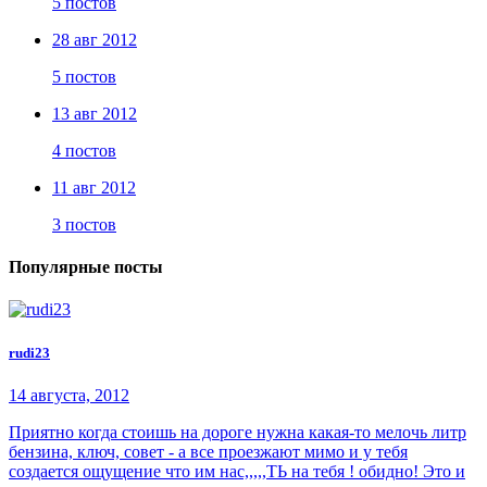
5 постов
28 авг 2012
5 постов
13 авг 2012
4 постов
11 авг 2012
3 постов
Популярные посты
rudi23
14 августа, 2012
Приятно когда стоишь на дороге нужна какая-то мелочь литр
бензина, ключ, совет - а все проезжают мимо и у тебя
создается ощущение что им нас,,,,,ТЬ на тебя ! обидно! Это и