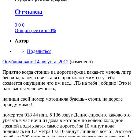
Отзывы
0
0
0
Общий рейтинг
0%
Автор
Поделиться
Опубликовано
14 августа, 2012
(изменено)
Приятно когда стоишь на дороге нужна какая-то мелочь литр
бензина, ключ, совет - а все проезжают мимо и у тебя
создается ощущение что им нас,,,,,ТЬ на тебя ! обидно! Это и
называется человечность,
напиши свой номер мотоцикла будешь - стоять на дороге
проеду мимо !
номер тел 918 44 пять 5 136 зовут Денис спросите каково это
убегать в час ночи из дома в котором по колено холодной
грязной воды хватая самое дорогое! за 10 минут вода
поднялась на 1.7 метра ! за 10 минут лишился всего ! Автомат
нашёл за 200 метров от места установки застрял в деревьях !