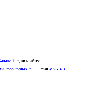
анале
. Подписывайтесь!
VK сообщество или .....
тут
MAX-ЧАТ
.