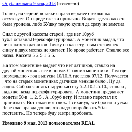
Опубликовано
9 мая, 2013
(изменено)
Точно , на черной вставке справа верхнее стеклышко
отсутсвует. Он вроде слегка припаяно. Видать где-то кассета
была уронена, либо БУшку такую купил да сразу не заметил.
Снял с другой кассеты старой , где нет 10руб
туб.Поставил.Переконфигурировал. А монетник выдал, что
нет каких то датчиков. Гляжу на кассету, а там стекляшек
снизу в двух местах не хватает. Но вроде работает. Ставлю все
назад. Кассета 5-2-5-1-5-5.
На этом монетнике выдает что нет датчиков, ставлю на
другой монетник - все в норме. Сравнил монетники. Там где
нормальлно - год выпуска 10/10.А где глюк 07/12. Получается
, что на старых монетниках датчиков меньше было.. Ну да
ладно. Собрал я опять старую кассету 5-2-10-1-5-10., ставлю ,
надо же назад перекофигурировать. А монетник предлагает
монеты 50-в, 1. 2. 5 . А 10руб нету. И главно перестал их
принимать. Вот такой вот глюк. Психанул, все бросил и уехал.
Через час правда дошло, что надо попробовать 50-в
поставить., Но теперь буду завтра пробовать.
Изменено
9 мая, 2013
пользователем REAL