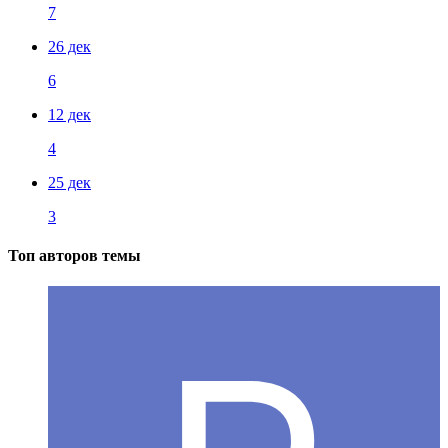
7
26 дек
6
12 дек
4
25 дек
3
Топ авторов темы