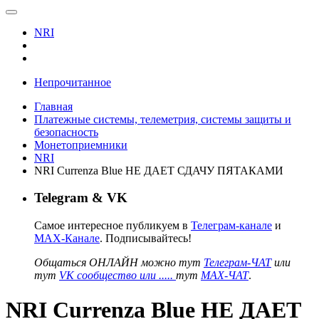
NRI
Непрочитанное
Главная
Платежные системы, телеметрия, системы защиты и
безопасность
Монетоприемники
NRI
NRI Currenza Blue НЕ ДАЕТ СДАЧУ ПЯТАКАМИ
Telegram & VK
Самое интересное публикуем в
Телеграм-канале
и
MAX-Канале
. Подписывайтесь!
Общаться ОНЛАЙН можно тут
Телеграм-ЧАТ
или
тут
VK сообщество или .....
тут
MAX-ЧАТ
.
NRI Currenza Blue НЕ ДАЕТ