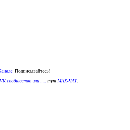
анале
. Подписывайтесь!
VK сообщество или .....
тут
MAX-ЧАТ
.