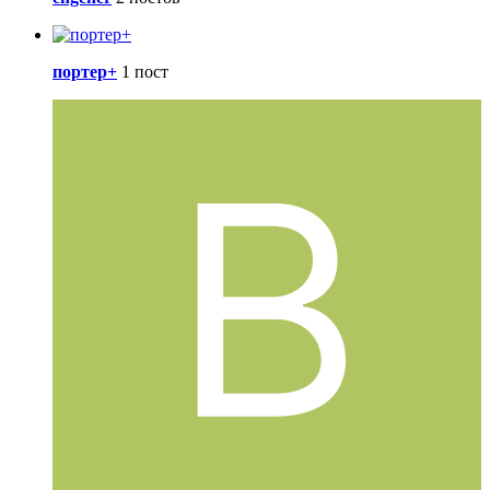
портер+
1 пост