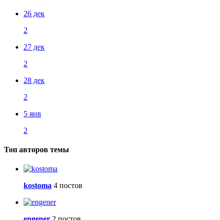
26 дек
2
27 дек
2
28 дек
2
5 янв
2
Топ авторов темы
kostoma
4 постов
engener
2 постов